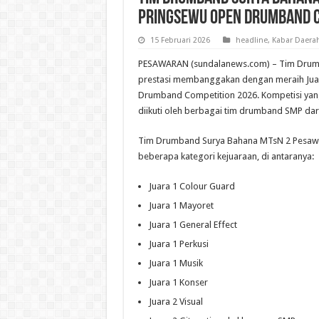
PRINGSEWU OPEN DRUMBAND C
15 Februari 2026
headline
,
Kabar Daera
PESAWARAN (sundalanews.com) – Tim Drum
prestasi membanggakan dengan meraih Ju
Drumband Competition 2026. Kompetisi yang 
diikuti oleh berbagai tim drumband SMP dar
Tim Drumband Surya Bahana MTsN 2 Pesawar
beberapa kategori kejuaraan, di antaranya:
Juara 1 Colour Guard
Juara 1 Mayoret
Juara 1 General Effect
Juara 1 Perkusi
Juara 1 Musik
Juara 1 Konser
Juara 2 Visual