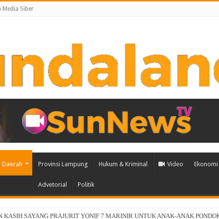
Media Siber
 Daerah
Provinsi Lampung
Hukum & Kriminal
Video
Ekonomi 
Advetorial
Politik
ia, dan NVIDIA Luncurkan Zankore, Bangun Infrastruktur AI Terintegrasi Terbesar 