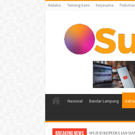
Redaksi
Tentang Kami
Kerjasama
Pedoman 
Nasional
Bandar Lampung
Kabar
Breaking News
Indosat, Ooredoo Group, Nok