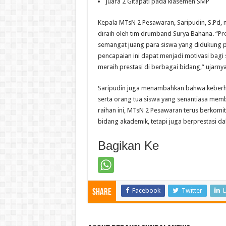
Juara 2 Gitapati pada klasemen SMP
Kepala MTsN 2 Pesawaran, Saripudin, S.Pd,
diraih oleh tim drumband Surya Bahana. “Prest
semangat juang para siswa yang didukung p
pencapaian ini dapat menjadi motivasi bagi
meraih prestasi di berbagai bidang,” ujarnya
Saripudin juga menambahkan bahwa keberhas
serta orang tua siswa yang senantiasa mem
raihan ini, MTsN 2 Pesawaran terus berkomi
bidang akademik, tetapi juga berprestasi d
Bagikan Ke
Facebook
Twitter
L
Share