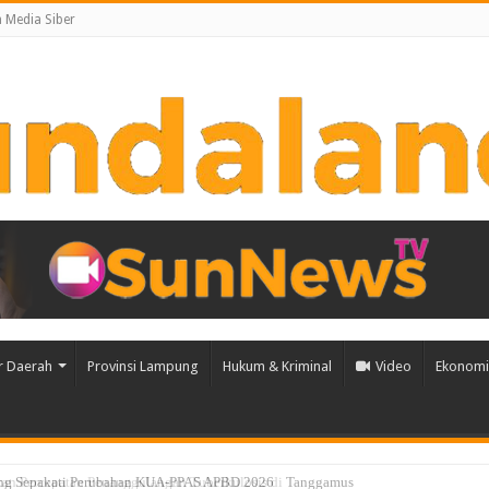
Media Siber
r Daerah
Provinsi Lampung
Hukum & Kriminal
Video
Ekonomi 
an Percepatan Penanggulangan Tuberkulosis di Tanggamus