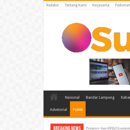
Redaksi
Tentang Kami
Kerjasama
Pedoman 
Nasional
Bandar Lampung
Kaba
Advetorial
Politik
Breaking News
Pemprov Lampung Intensifk