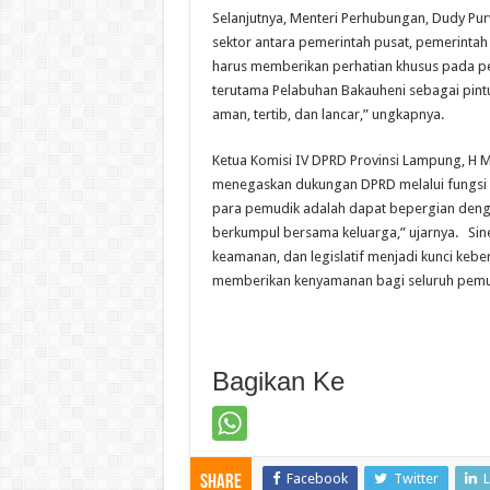
Selanjutnya, Menteri Perhubungan, Dudy Pur
sektor antara pemerintah pusat, pemerintah
harus memberikan perhatian khusus pada pen
terutama Pelabuhan Bakauheni sebagai pintu
aman, tertib, dan lancar,” ungkapnya.
Ketua Komisi IV DPRD Provinsi Lampung, H M
menegaskan dukungan DPRD melalui fungs
para pemudik adalah dapat bepergian deng
berkumpul bersama keluarga,” ujarnya. Sine
keamanan, dan legislatif menjadi kunci keber
memberikan kenyamanan bagi seluruh pemu
Bagikan Ke
Facebook
Twitter
L
Share