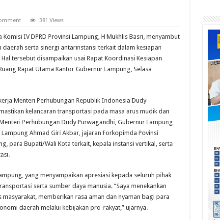
 comment
381 Views
Komisi IV DPRD Provinsi Lampung, H Mukhlis Basri, menyambut
daerah serta sinergi antarinstansi terkait dalam kesiapan
Hal tersebut disampaikan usai Rapat Koordinasi Kesiapan
 Ruang Rapat Utama Kantor Gubernur Lampung, Selasa
 kerja Menteri Perhubungan Republik Indonesia Dudy
astikan kelancaran transportasi pada masa arus mudik dan
adiri Menteri Perhubungan Dudy Purwagandhi, Gubernur Lampung
i Lampung Ahmad Giri Akbar, jajaran Forkopimda Povinsi
 para Bupati/Wali Kota terkait, kepala instansi vertikal, serta
asi.
ampung, yang menyampaikan apresiasi kepada seluruh pihak
 transportasi serta sumber daya manusia. “Saya menekankan
as masyarakat, memberikan rasa aman dan nyaman bagi para
omi daerah melalui kebijakan pro-rakyat,” ujarnya.