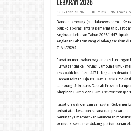
Lebaran 2026
17 Februari 2026
Politik
Leave a
Bandar Lampung (sundalanews.com) – Ketua 
baik kolaborasi antara pemerintah pusat dan 
Angkutan Lebaran Tahun 2026/1447 Hijriah. 
Angkutan Lebaran yang diselenggarakan di
(17/2/2026).
Rapat ini merupakan bagian dari kunjungan
Purwagandhi ke Provinsi Lampung untuk mem
arus balik Idul fitri 1447 H. Kegiatan dih
Rahmat Mirzani Djausal, Ketua DPRD Provins
Lampung, Sekretaris Daerah Provinsi Lampung,
pimpinan BUMN dan BUMD sektor transport
Rapat diawali dengan sambutan Gubernur L
terkait atas kesiapan sarana dan prasarana
pentingnya memastikan kelancaran mobilit
pemudik, serta mendukung pertumbuhan ekon