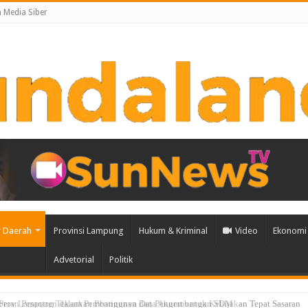
Media Siber
 Daerah
Provinsi Lampung
Hukum & Kriminal
Video
Ekonomi 
Advetorial
Politik
rov Lampung Tekankan Pentingnya Data Akurat untuk Kebijakan Tepat Sasaran