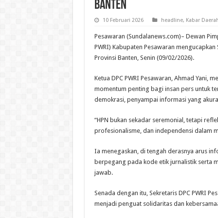
Banten
10 Februari 2026
headline
,
Kabar Daera
Pesawaran (Sundalanews.com)– Dewan Pimp
PWRI) Kabupaten Pesawaran mengucapkan Sel
Provinsi Banten, Senin (09/02/2026).
Ketua DPC PWRI Pesawaran, Ahmad Yani, me
momentum penting bagi insan pers untuk t
demokrasi, penyampai informasi yang akurat
“HPN bukan sekadar seremonial, tetapi reflek
profesionalisme, dan independensi dalam men
Ia menegaskan, di tengah derasnya arus info
berpegang pada kode etik jurnalistik serta 
jawab.
Senada dengan itu, Sekretaris DPC PWRI P
menjadi penguat solidaritas dan kebersama