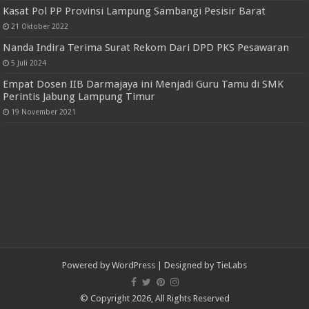
Redaksi
Tentang Kami
Kerjasama
Pedoman Media Siber
Random Posts
YBC Session 2 Spektakuler! Darmajaya Beri Ruang Siswa Jadi
Entrepreneur
21 Agustus 2025
Satlantas Polres Tanggamus Gelar Ramp Chek, Pastikan
Kelayakan Angkutan Bus di Libur Nataru
12 Desember 2024
Kasat Pol PP Provinsi Lampung Sambangi Pesisir Barat