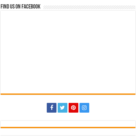
Recent
Popular
Comments
Tags
Danrem 043/Gatam Hadiri Ziarah Dan Bakti Kesehatan HUT Ke-1 Kodam
XXI/Radin Inten
5 jam ago
Sambut Hari Kemerdekaan Walikota Eva Dwiana Bagikan 10 Ribu Bendera
Merah Putih ke Warga
8 jam ago
Sah Secara Aklamasi, Wahrul Fauzi Silalahi Pimpin Karang Taruna Provinsi
Lampung Periode 2026–2031
11 jam ago
Sebagai Ikhtiar Spiritual dan Wujud Syukur kepada Allah SWT, Kapolres
Lampung Utara Gelar Khataman Al-Qur’an dan Doa Bersama
11 jam ago
MTsN 2 Pesawaran Salurkan Bantuan untuk Siswa Korban Kebakaran
12 jam ago
Find us on Facebook