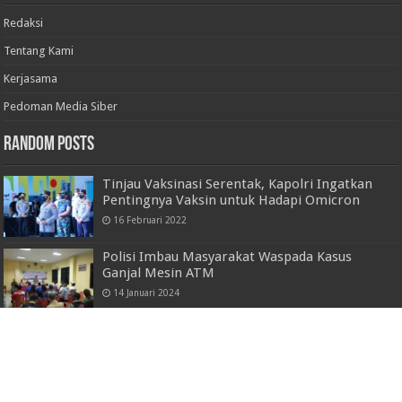
Redaksi
Tentang Kami
Kerjasama
Pedoman Media Siber
Random Posts
Tinjau Vaksinasi Serentak, Kapolri Ingatkan
Pentingnya Vaksin untuk Hadapi Omicron
16 Februari 2022
Polisi Imbau Masyarakat Waspada Kasus
Ganjal Mesin ATM
14 Januari 2024
Ketua DPD Gabungan Wartawan
Indonesia(GWI) Provinsi Lampung Hadiri
Rapat Kepengurusan DPC Kabupaten
Pesawaran
5 Desember 2023