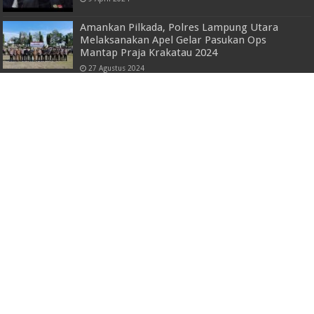
Amankan Pilkada, Polres Lampung Utara
Melaksanakan Apel Gelar Pasukan Ops
Mantap Praja Krakatau 2024
27 Agustus 2024
Sekdaprov Lampung Dampingi Dirjen Bimas
Buddha Pada Peresmian Klenteng Cit Seng
Bio
28 Juni 2024
Gubernur Arinal Djunaidi Menutup
Penyelenggaraan Lampung Craft Tahun 2024
12 Mei 2024
DEAR 2025 : UBL Perkuat Peran Arsitek
Digital Ramah Lingkungan Melalui Kolaborasi
Internasional
27 Mei 2025