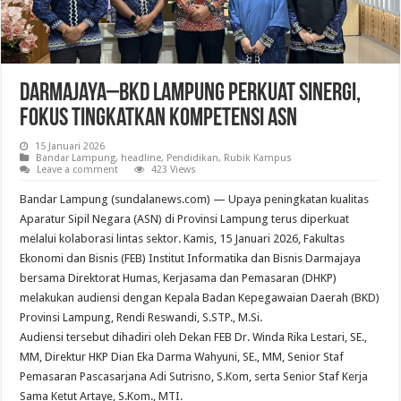
Darmajaya–BKD Lampung Perkuat Sinergi,
Fokus Tingkatkan Kompetensi ASN
15 Januari 2026
Bandar Lampung
,
headline
,
Pendidikan
,
Rubik Kampus
Leave a comment
423 Views
Bandar Lampung (sundalanews.com) — Upaya peningkatan kualitas
Aparatur Sipil Negara (ASN) di Provinsi Lampung terus diperkuat
melalui kolaborasi lintas sektor. Kamis, 15 Januari 2026, Fakultas
Ekonomi dan Bisnis (FEB) Institut Informatika dan Bisnis Darmajaya
bersama Direktorat Humas, Kerjasama dan Pemasaran (DHKP)
melakukan audiensi dengan Kepala Badan Kepegawaian Daerah (BKD)
Provinsi Lampung, Rendi Reswandi, S.STP., M.Si.
Audiensi tersebut dihadiri oleh Dekan FEB Dr. Winda Rika Lestari, SE.,
MM, Direktur HKP Dian Eka Darma Wahyuni, SE., MM, Senior Staf
Pemasaran Pascasarjana Adi Sutrisno, S.Kom, serta Senior Staf Kerja
Sama Ketut Artaye, S.Kom., MTI.