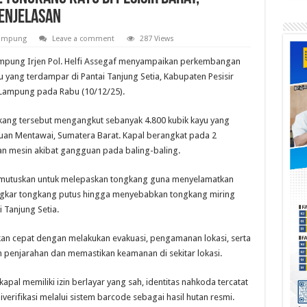
enjelasan
Lampung
Leave a comment
287 Views
pung Irjen Pol. Helfi Assegaf menyampaikan perkembangan
yang terdampar di Pantai Tanjung Setia, Kabupaten Pesisir
a Lampung pada Rabu (10/12/25).
gkang tersebut mengangkut sebanyak 4.800 kubik kayu yang
auan Mentawai, Sumatera Barat. Kapal berangkat pada 2
 mesin akibat gangguan pada baling-baling.
emutuskan untuk melepaskan tongkang guna menyelamatkan
 jangkar tongkang putus hingga menyebabkan tongkang miring
 Tanjung Setia.
akan cepat dengan melakukan evakuasi, pengamanan lokasi, serta
enjarahan dan memastikan keamanan di sekitar lokasi.
l memiliki izin berlayar yang sah, identitas nahkoda tercatat
verifikasi melalui sistem barcode sebagai hasil hutan resmi.