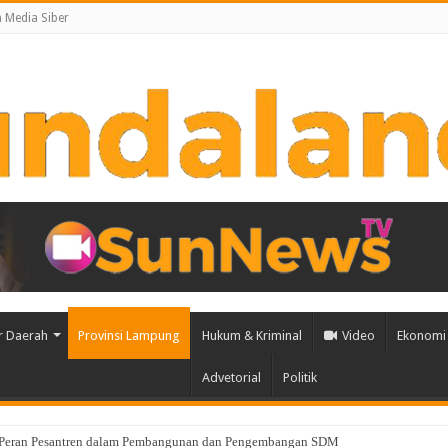
Media Siber
r Daerah
Provinsi Lampung
Hukum & Kriminal
Video
Ekonomi 
Advetorial
Politik
rov Lampung Tekankan Pentingnya Data Akurat untuk Kebijakan Tepat Sasaran