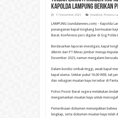
Kapolda Lampung Berikan P
11 Desember 2025
headline
,
Provinsi 
LAMPUNG (sundalanews.com) – Kapolda Lam
penanganan kapal tongkang bermuatan kayu 
Barat. Konferensi pers digelar di Gsg Pold
Berdasarkan laporan investigasi, kapal ton
dikirim dari PT Minas Jember menuju Kepul
Desember 2025, namun mengalami kerusakan
Dalam kondisi ombak tinggi, awak kapal m
kapal utama. Sekitar pukul 16.00 WIB, tali
dan sebagian muatan kayu tersebar di Pantai
Polres Pesisir Barat segera melakukan tind
mengamankan muatan kayu untuk mencegah p
Pemeriksaan dokumen menunjukkan bahwa kapa
lengkap, serta dokumen muatan kayu telah di