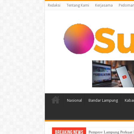
Redaksi
Tentang Kami
Kerjasama
Pedoman 
Nasional
Bandar Lampung
Kaba
Breaking News
Sensus Ekonomi 2026, Pemp