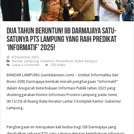
Dua Tahun Beruntun! IIB Darmajaya Satu-
Satunya PTS Lampung yang Raih Predikat
‘Informatif’ 2025!
8 Desember 2025
Bandar Lampung
,
headline
,
Pendidikan
,
Rubik Kampus
Leave a comment
295 Views
BANDAR LAMPUNG (sundalanews.com) – Institut Informatika dan
Bisnis (IIB) Darmajaya kembali meraih penghargaan “Informatif”
dalam Anugerah Keterbukaan Informasi Publik tahun 2025 yang
diselenggarakan Komisi Informasi Provinsi Lampung pada Senin,
(8/12/25) di Ruang Balai Keratun Lantai 3 Komplek Kantor Gubernur
Lampung.
Penghargaan ini merupakan kali kedua bagi IIB Darmajaya yang
dinobatkan sebagai PTS satu-satunya dengan keterbukaan informasi