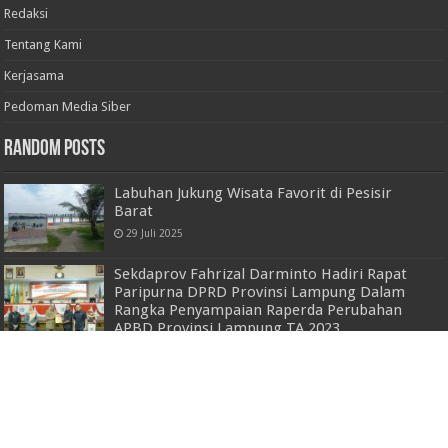
Redaksi
Tentang Kami
Kerjasama
Pedoman Media Siber
Random Posts
Labuhan Jukung Wisata Favorit di Pesisir
Barat
29 Juli 2025
Sekdaprov Fahrizal Darminto Hadiri Rapat
Paripurna DPRD Provinsi Lampung Dalam
Rangka Penyampaian Raperda Perubahan
APBD Provinsi Lampung TA 2023
29 Agustus 2023
Hadiri Keberangkatan Jemaah Haji Asal
Tulang Bawang Barat, Kapolres : Semoga
Menjadi Haji Mabrur
6 Juni 2023