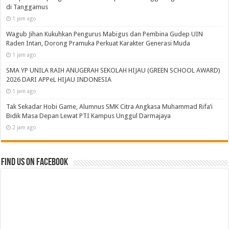
di Tanggamus
1 jam ago
Wagub Jihan Kukuhkan Pengurus Mabigus dan Pembina Gudep UIN
Raden Intan, Dorong Pramuka Perkuat Karakter Generasi Muda
1 jam ago
SMA YP UNILA RAIH ANUGERAH SEKOLAH HIJAU (GREEN SCHOOL AWARD)
2026 DARI APPeL HIJAU INDONESIA
1 jam ago
Tak Sekadar Hobi Game, Alumnus SMK Citra Angkasa Muhammad Rifa’i
Bidik Masa Depan Lewat PTI Kampus Unggul Darmajaya
2 jam ago
Find us on Facebook