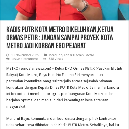
Kadis PUTR Kota Metro Dikeluhkan,Ketua
Ormas Petir : Jangan Sampai Proyek Kota
Metro Jadi Korban Ego Pejabat
13 November 2025
headline
,
Kabar Daerah
,
Metro
Leave a comment
338 Views
METRO (sundalanews.com) – Ketua DPD Ormas PETIR (Pasukan Elit Inti
Rakyat) Kota Metro, Bayu Hendrix Fulama,S.H menyoroti serius
persoalan komunikasi yang sulit terjalin antara sejumlah rekanan
kontraktor dengan Kepala Dinas PUTR Kota Metro. Ia menilai kondisi
ini berpotensi membuat progres pembangunan Kota Metro tidak
berjalan optimal dan menjauh dari kepentingan kesejahteraan
masyarakat.
Menurut Bayu, komunikasi dan koordinasi dengan pihak kontraktor
tidak seharusnya dihindari oleh Kadis PUTR Metro. Sebaliknya, hal itu