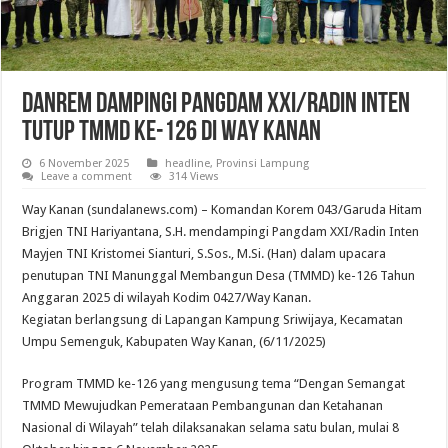
DANREM DAMPINGI PANGDAM XXI/RADIN INTEN
TUTUP TMMD KE-126 DI WAY KANAN
6 November 2025
headline
,
Provinsi Lampung
Leave a comment
314 Views
Way Kanan (sundalanews.com) – Komandan Korem 043/Garuda Hitam
Brigjen TNI Hariyantana, S.H. mendampingi Pangdam XXI/Radin Inten
Mayjen TNI Kristomei Sianturi, S.Sos., M.Si. (Han) dalam upacara
penutupan TNI Manunggal Membangun Desa (TMMD) ke-126 Tahun
Anggaran 2025 di wilayah Kodim 0427/Way Kanan.
Kegiatan berlangsung di Lapangan Kampung Sriwijaya, Kecamatan
Umpu Semenguk, Kabupaten Way Kanan, (6/11/2025)
Program TMMD ke-126 yang mengusung tema “Dengan Semangat
TMMD Mewujudkan Pemerataan Pembangunan dan Ketahanan
Nasional di Wilayah” telah dilaksanakan selama satu bulan, mulai 8