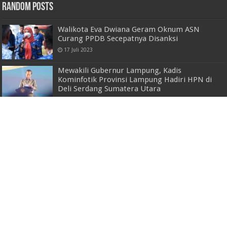
Random Posts
Walikota Eva Dwiana Geram Oknum ASN
Curang PPDB Secepatnya Disanksi
17 Juli 2023
Mewakili Gubernur Lampung, Kadis
Kominfotik Provinsi Lampung Hadiri HPN di
Deli Serdang Sumatera Utara
9 Februari 2023
Waspada Cuaca Ekstrem, Polda Lampung Ajak
Masyarakat Siaga Bencana
26 Mei 2024
Genjot Proyek Baru, Triniti Land Optimis Bangun Kawasan
Bisnis di Lampung
20 Agustus 2021
Hadiri Lomba Mewarnai, Wali Kota Bandar
Lampung Eva Dwiana Bagi-bagi Sepeda ke
Pelajar
19 Agustus 2022