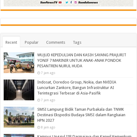
Recent
Popular
Comments
Tags
WUJUD KEPEDULIAN DAN KASIH SAYANG PRAJURIT
YONIF 7 MARINIR UNTUK ANAK-ANAK PONDOK
PESANTREN NURUL HUDA‎
7 jam ago
Indosat, Ooredoo Group, Nokia, dan NVIDIA
Luncurkan Zankore, Bangun Infrastruktur AI
Terintegrasi Terbesar di Asia-Pasifik
7 jam ago
SMSI Lampung Bidik Taman Purbakala dan TNWK
Destinasi Ekspedisi Budaya SMSI dalam Rangkaian
HPN 2027
8 jam ago
Kampus Unggul IIB Darmajaya dan Kanwil Kemenkum