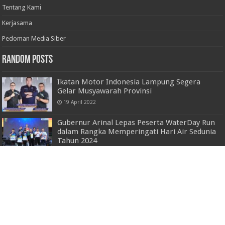
Tentang Kami
Kerjasama
Pedoman Media Siber
Random Posts
Ikatan Motor Indonesia Lampung Segera
Gelar Musyawarah Provinsi
19 April 2022
Gubernur Arinal Lepas Peserta WaterDay Run
dalam Rangka Memperingati Hari Air Sedunia
Tahun 2024
10 Maret 2024
Pemprov Lampung Gelar Rapat Pembangunan ldan
Pengembangan Kawasan Transmigrasi
14 Desember 2021
Pemkab Tanggamus Gelar Upacara Hari
Lahir Pancasila Tahun 2023
1 Juni 2023