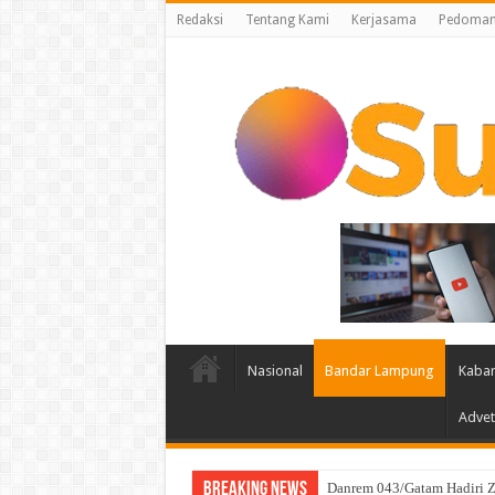
Redaksi
Tentang Kami
Kerjasama
Pedoman 
Nasional
Bandar Lampung
Kabar
Advet
Breaking News
Danrem 043/Gatam Hadiri Z
Sambut Hari Kemerdekaan W