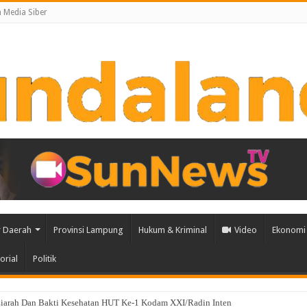
Media Siber
 Daerah
Provinsi Lampung
Hukum & Kriminal
Video
Ekonomi 
orial
Politik
iarah Dan Bakti Kesehatan HUT Ke-1 Kodam XXI/Radin Inten
alikota Eva Dwiana Bagikan 10 Ribu Bendera Merah Putih ke Warga