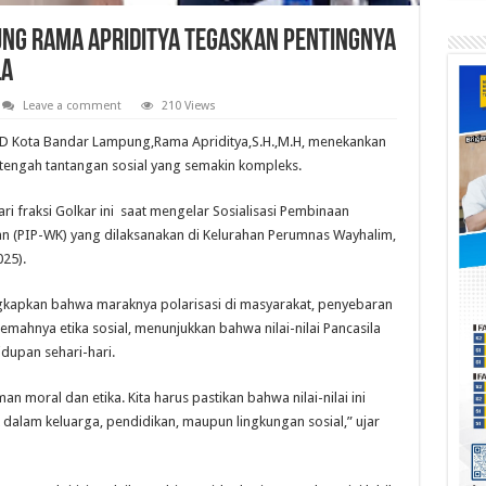
ng Rama Apriditya Tegaskan Pentingnya
la
Leave a comment
210 Views
RD Kota Bandar Lampung,Rama Apriditya,S.H.,M.H, menekankan
i tengah tantangan sosial yang semakin kompleks.
ari fraksi Golkar ini saat mengelar Sosialisasi Pembinaan
 (PIP-WK) yang dilaksanakan di Kelurahan Perumnas Wayhalim,
25).
apkan bahwa maraknya polarisasi di masyarakat, penyebaran
lemahnya etika sosial, menunjukkan bahwa nilai-nilai Pancasila
dupan sehari-hari.
n moral dan etika. Kita harus pastikan bahwa nilai-nilai ini
 dalam keluarga, pendidikan, maupun lingkungan sosial,” ujar