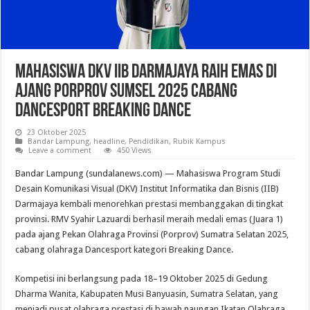
Mahasiswa DKV IIB Darmajaya Raih Emas di
Ajang Porprov Sumsel 2025 Cabang
Dancesport Breaking Dance
23 Oktober 2025
Bandar Lampung
,
headline
,
Pendidikan
,
Rubik Kampus
Leave a comment
450 Views
Bandar Lampung (sundalanews.com) — Mahasiswa Program Studi
Desain Komunikasi Visual (DKV) Institut Informatika dan Bisnis (IIB)
Darmajaya kembali menorehkan prestasi membanggakan di tingkat
provinsi. RMV Syahir Lazuardi berhasil meraih medali emas (Juara 1)
pada ajang Pekan Olahraga Provinsi (Porprov) Sumatra Selatan 2025,
cabang olahraga Dancesport kategori Breaking Dance.
Kompetisi ini berlangsung pada 18–19 Oktober 2025 di Gedung
Dharma Wanita, Kabupaten Musi Banyuasin, Sumatra Selatan, yang
menjadi pusat olahraga prestasi di bawah naungan Ikatan Olahraga