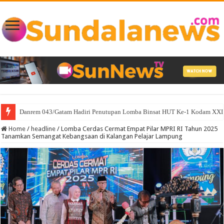
Danrem 043/Gatam Hadiri Penutupan Lomba Binsat HUT Ke-1 Kodam XXI/
Peduli Keselamatan Warga, Polsek Abung Semuli Gotong Royong Timbun 
Home
/
headline
/
Lomba Cerdas Cermat Empat Pilar MPRI RI Tahun 2025
Tanamkan Semangat Kebangsaan di Kalangan Pelajar Lampung