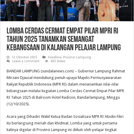
Lomba Cerdas Cermat Empat Pilar MPRI RI
Tahun 2025 Tanamkan Semangat
Kebangsaan di Kalangan Pelajar Lampung
12 Oktober 2025
headline
,
Provinsi Lampung
Leave a comment
465 Views
BANDAR LAMPUNG (sundalanews.com) – Gubernur Lampung Rahmat
Mirzani Djausal mendukung penuh upaya Majelis Permusyawaratan
Rakyat Republik Indonesia (MPR RI) dalam menanamkan nilai-nilai
kebangsaan melalui kegiatan Lomba Cerdas Cermat Empat Pilar MPR
RI Tahun 2025 di Balroom Hotel Radison, Bandarlampung, Minggu
(12/10/2025).
Acara yang Dihadiri Wakil Ketua Badan Sosialisasi MPR RI Abidin Fikri
itu berlangsung meriah dan khidmat. Lomba yang untuk pertama
kalinya digelar di Provinsi Lampung ini diikuti oleh pelajar tingkat