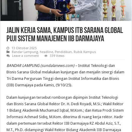
Jalin Kerja Sama, Kampus ITB Sarana Global
Puji Sistem Manajemen IIB Darmajaya
13 Oktober 2025
Bandar Lampung
,
headline
,
Pendidikan
,
Rubik Kampus
Leave a comment
339 Views
BANDAR LAMPUNG (sundalanews.com) –
Institut Teknologi dan
Bisnis Sarana Global melakukan kunjungan dan menjalin sinergi dalam
Tri Darma Perguruan Tinggi dengan Institut Informatika dan Bisnis
(IIB) Darmajaya pada Kamis, (9/10/25).
Dalam kunjungan tersebut rombongan dipimpin Institut Teknologi
dan Bisnis Sarana Global Rektor Dr. H. Dedi Royadi, M.Si.; Wakil Rektor
1 Bidang Akademik Muchamad Iqbal, M.Kom.; dan Ketua Prodi Sistem
Informasi Achmad Sidiq, M.Kom. diterima di ruang kerja rektor. Hadir
dalam pertemuan tersebut Rektor IIB Darmajaya RZ Abdul Aziz, S.T.,
M.T., Ph.D. didampingi Wakil Rektor Bidang Akademik IIB Darmajaya