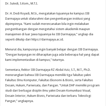
Dr. Sutedi, S.Kom., M.T.I.
Dr. H. Dedi Royadi, M.Si., mengatakan tujuannya ke kampus IIB
Darmajaya untuk silaturahmi dan pengembangan institusi yang
dipimpinnya. “Kami sudah merencanakan bila ingin melakukan
pengembangan dengan mengetahui sistem akademik maupun
manajemen di luar Jawa tujuannya ke IIB Darmajaya,” ungkap dia
seperti dikutip dari https://darmajaya.ac.id.
Menurut dia, kampusnya ingin banyak belajar dengan IIB Darmajaya.
“Dengan kunjungan ini diharapkan juga ada beberapa hal yang dapat
kami implementasikan di kampus,” tuturnya.
Sementara, Rektor IIB Darmajaya RZ Abdul Aziz, S.T., M.T., Ph.D.
menerangkan bahwa IIB Darmajaya memiliki tiga fakultas yakni
Fakultas Ilmu Komputer, Fakultas Ekonomi & Bisnis, serta Fakultas
Desain, Hukum, Pariwisata, dan Pangan. “Untuk DHP memiliki program
studi dari berbagai disiplin ilmu yakni Desain Komunikasi Visual,
Desain Interior, Hukum Bisnis, Pariwisata dan terbaru Teknologi
Pangan,” ungkapnya.