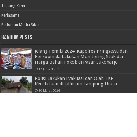
Tentang Kami
Kerjasama
Pedoman Media Siber
Random Posts
Jelang Pemilu 2024, Kapolres Pringsewu dan
Forkopimda Lakukan Monitoring Stok dan
Harga Bahan Pokok di Pasar Sukoharjo
16 Januari 2024
Polisi Lakukan Evakuasi dan Olah TKP
Kecelakaan di Jalinsum Lampung Utara
30 Maret 2026
Walikota Eva Dwiana Pimpin Apel Persiapan
Pengamanan Nataru
23 Desember 2022
Sebulan DPO, Gembong Jambret 31 TKP Diringkus Tim
Jatanras Polda Lampung