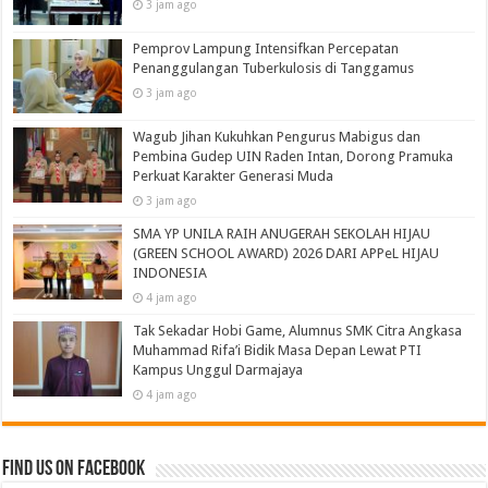
3 jam ago
Pemprov Lampung Intensifkan Percepatan
Penanggulangan Tuberkulosis di Tanggamus
3 jam ago
Wagub Jihan Kukuhkan Pengurus Mabigus dan
Pembina Gudep UIN Raden Intan, Dorong Pramuka
Perkuat Karakter Generasi Muda
3 jam ago
SMA YP UNILA RAIH ANUGERAH SEKOLAH HIJAU
(GREEN SCHOOL AWARD) 2026 DARI APPeL HIJAU
INDONESIA
4 jam ago
Tak Sekadar Hobi Game, Alumnus SMK Citra Angkasa
Muhammad Rifa’i Bidik Masa Depan Lewat PTI
Kampus Unggul Darmajaya
4 jam ago
Find us on Facebook