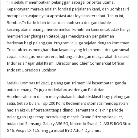
“Tri selalu menempatkan pelanggan sebagai prioritas utama.
Kepercayaan mereka adalah fondasi perjalanan kami, dan BombasTri
merupakan wujud nyata apresiasi atas loyalitas tersebut. Tahun ini,
BombasTri hadir lebih besar dan lebih seru dengan double
kesempatan menang, mencerminkan komitmen kami untuk tidak hanya
memberi penghargaan tetapi juga menciptakan pengalaman
berkesan bagi pelanggan. Program ini juga sejalan dengan komitmen
Tri untuk terus menghadirkan layanan yang lebih hemat dengan sinyal
cepat, sekaligus mempererat hubungan dengan masyarakat di seluruh
Indonesia,” ujar Bilal Kazmi, Director and Chief Commercial Officer
Indosat Ooredoo Hutchison.
Melalui BombasTri 2025, pelanggan Tri memiliki kesempatan ganda
untuk menang. Tri juga berkolaborasi dengan Blibli dan
Hotelmurah.com dalam menyediakan hadiah eksklusif bagi pelanggan
setia. Setiap bulan, Top 200 Point Redeemers otomatis mendapatkan
hadiah eksklusif tersebut tanpa diundi, sementara di akhir periode
pelanggan juga tetap berpeluang meraih Grand Prize spektakuler,
mulai dari Samsung Galaxy A56 5G, Nintendo Switch 2, ASUS ROG Strix
G16, Vespa LX 125, hingga mobil BYD Atto 1 Dynamic.