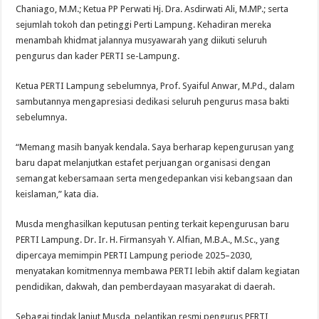
Chaniago, M.M.; Ketua PP Perwati Hj. Dra. Asdirwati Ali, M.MP.; serta
sejumlah tokoh dan petinggi Perti Lampung. Kehadiran mereka
menambah khidmat jalannya musyawarah yang diikuti seluruh
pengurus dan kader PERTI se-Lampung.
Ketua PERTI Lampung sebelumnya, Prof. Syaiful Anwar, M.Pd., dalam
sambutannya mengapresiasi dedikasi seluruh pengurus masa bakti
sebelumnya.
“Memang masih banyak kendala. Saya berharap kepengurusan yang
baru dapat melanjutkan estafet perjuangan organisasi dengan
semangat kebersamaan serta mengedepankan visi kebangsaan dan
keislaman,” kata dia.
Musda menghasilkan keputusan penting terkait kepengurusan baru
PERTI Lampung. Dr. Ir. H. Firmansyah Y. Alfian, M.B.A., M.Sc., yang
dipercaya memimpin PERTI Lampung periode 2025–2030,
menyatakan komitmennya membawa PERTI lebih aktif dalam kegiatan
pendidikan, dakwah, dan pemberdayaan masyarakat di daerah.
Sebagai tindak lanjut Musda, pelantikan resmi pengurus PERTI