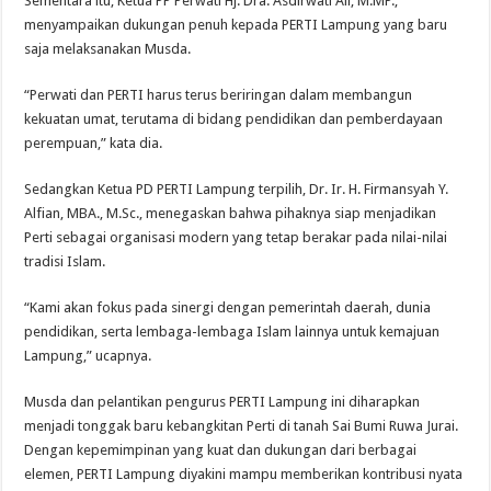
Sementara itu, Ketua PP Perwati Hj. Dra. Asdirwati Ali, M.MP.,
menyampaikan dukungan penuh kepada PERTI Lampung yang baru
saja melaksanakan Musda.
“Perwati dan PERTI harus terus beriringan dalam membangun
kekuatan umat, terutama di bidang pendidikan dan pemberdayaan
perempuan,” kata dia.
Sedangkan Ketua PD PERTI Lampung terpilih, Dr. Ir. H. Firmansyah Y.
Alfian, MBA., M.Sc., menegaskan bahwa pihaknya siap menjadikan
Perti sebagai organisasi modern yang tetap berakar pada nilai-nilai
tradisi Islam.
“Kami akan fokus pada sinergi dengan pemerintah daerah, dunia
pendidikan, serta lembaga-lembaga Islam lainnya untuk kemajuan
Lampung,” ucapnya.
Musda dan pelantikan pengurus PERTI Lampung ini diharapkan
menjadi tonggak baru kebangkitan Perti di tanah Sai Bumi Ruwa Jurai.
Dengan kepemimpinan yang kuat dan dukungan dari berbagai
elemen, PERTI Lampung diyakini mampu memberikan kontribusi nyata