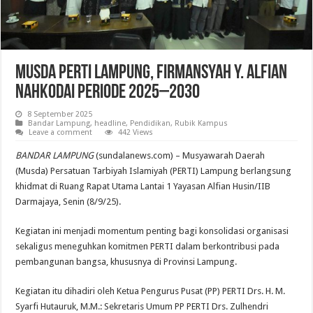
Musda PERTI Lampung, Firmansyah Y. Alfian
Nahkodai Periode 2025–2030
8 September 2025
Bandar Lampung
,
headline
,
Pendidikan
,
Rubik Kampus
Leave a comment
442 Views
BANDAR LAMPUNG
(sundalanews.com) – Musyawarah Daerah
(Musda) Persatuan Tarbiyah Islamiyah (PERTI) Lampung berlangsung
khidmat di Ruang Rapat Utama Lantai 1 Yayasan Alfian Husin/IIB
Darmajaya, Senin (8/9/25).
Kegiatan ini menjadi momentum penting bagi konsolidasi organisasi
sekaligus meneguhkan komitmen PERTI dalam berkontribusi pada
pembangunan bangsa, khususnya di Provinsi Lampung.
Kegiatan itu dihadiri oleh Ketua Pengurus Pusat (PP) PERTI Drs. H. M.
Syarfi Hutauruk, M.M.: Sekretaris Umum PP PERTI Drs. Zulhendri