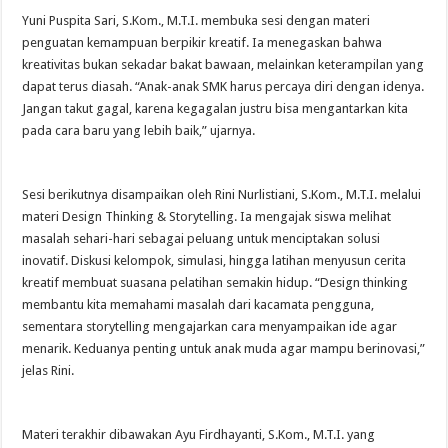
Yuni Puspita Sari, S.Kom., M.T.I. membuka sesi dengan materi
penguatan kemampuan berpikir kreatif. Ia menegaskan bahwa
kreativitas bukan sekadar bakat bawaan, melainkan keterampilan yang
dapat terus diasah. “Anak-anak SMK harus percaya diri dengan idenya.
Jangan takut gagal, karena kegagalan justru bisa mengantarkan kita
pada cara baru yang lebih baik,” ujarnya.
Sesi berikutnya disampaikan oleh Rini Nurlistiani, S.Kom., M.T.I. melalui
materi Design Thinking & Storytelling. Ia mengajak siswa melihat
masalah sehari-hari sebagai peluang untuk menciptakan solusi
inovatif. Diskusi kelompok, simulasi, hingga latihan menyusun cerita
kreatif membuat suasana pelatihan semakin hidup. “Design thinking
membantu kita memahami masalah dari kacamata pengguna,
sementara storytelling mengajarkan cara menyampaikan ide agar
menarik. Keduanya penting untuk anak muda agar mampu berinovasi,”
jelas Rini.
Materi terakhir dibawakan Ayu Firdhayanti, S.Kom., M.T.I. yang