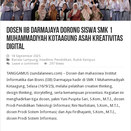
Dosen IIB Darmajaya Dorong Siswa SMK 1
Muhammadiyah Kotaagung Asah Kreativitas
Digital
18 September 2025
Bandar Lampung
,
headline
,
Pendidikan
,
Rubik Kampus
Leave a comment
297 Views
TANGGAMUS (sundalanews.com) – Dosen dan mahasiswa Institut
Informatika dan Bisnis (IIB) Darmajaya hadir di SMK 1 Muhammadiyah
Kotaagung, Selasa (16/9/25), melalui pelatihan creative thinking,
design thinking, storytelling, serta kemampuan presentasi. Kegiatan ini
menghadirkan tiga dosen, yakni Yuni Puspita Sari, S.Kom., M.T.I., dosen
Prodi Pendidikan Teknologi Informasi; Rini Nurlistiani, S.Kom., M.T.I.,
dosen Prodi Sistem Informasi; dan Ayu Firdhayanti, S.Kom., M.T.I.,
dosen Prodi Sistem Informasi.