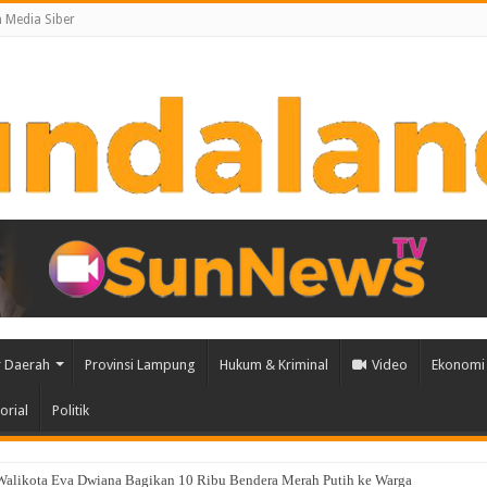
Media Siber
 Daerah
Provinsi Lampung
Hukum & Kriminal
Video
Ekonomi 
orial
Politik
l Fauzi Silalahi Pimpin Karang Taruna Provinsi Lampung Periode 2026–2031