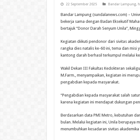
22 September 2025
Bandar Lampung
,
h
Bandar Lampung (sundalanews.com) – Unive
bekerja sama dengan Badan Eksekutif Mahas
bertajuk “Donor Darah Senyum Unila”, Mingg
Kegiatan diikuti pendonor dari sivitas akade
rangka dies natalis ke-60 ini, tema dan misi
kantong darah berhasil terkumpul melalui k
Wakil Dekan III Fakultas Kedokteran sekalig
M.Farm., menyampaikan, kegiatan ini merup
pengabdian kepada masyarakat.
“Pengabdian kepada masyarakat salah satun
karena kegiatan ini mendapat dukungan penuh
Berdasarkan data PMI Metro, kebutuhan dara
bulan. Melalui kegiatan ini, Unila berupay
menumbuhkan kesadaran sivitas akademika 