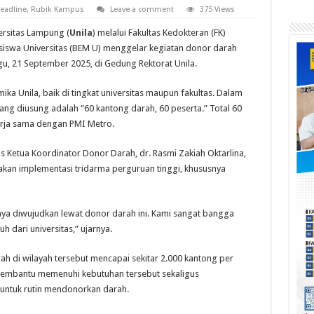
eadline
,
Rubik Kampus
Leave a comment
375 Views
rsitas Lampung (
Unila
) melalui Fakultas Kedokteran (FK)
iswa Universitas (BEM U) menggelar kegiatan donor darah
u, 21 September 2025, di Gedung Rektorat Unila.
mika Unila, baik di tingkat universitas maupun fakultas. Dalam
 yang diusung adalah “60 kantong darah, 60 peserta.” Total 60
erja sama dengan PMI Metro.
us Ketua Koordinator Donor Darah, dr. Rasmi Zakiah Oktarlina,
akan implementasi tridarma perguruan tinggi, khususnya
ya diwujudkan lewat donor darah ini. Kami sangat bangga
 dari universitas,” ujarnya.
h di wilayah tersebut mencapai sekitar 2.000 kantong per
a membantu memenuhi kebutuhan tersebut sekaligus
untuk rutin mendonorkan darah.