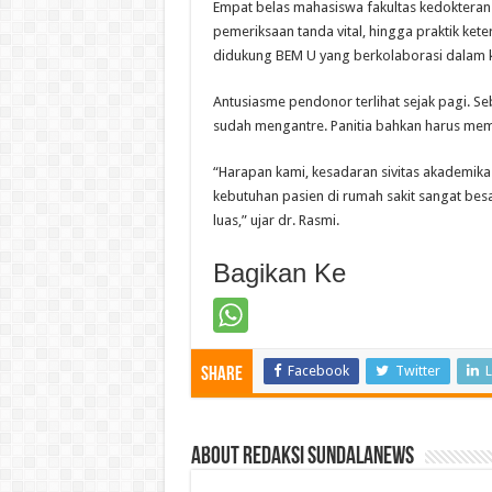
Empat belas mahasiswa fakultas kedokteran l
pemeriksaan tanda vital, hingga praktik ket
didukung BEM U yang berkolaborasi dalam k
Antusiasme pendonor terlihat sejak pagi. Se
sudah mengantre. Panitia bahkan harus memb
“Harapan kami, kesadaran sivitas akademika
kebutuhan pasien di rumah sakit sangat bes
luas,” ujar dr. Rasmi.
Bagikan Ke
Facebook
Twitter
L
Share
About Redaksi Sundalanews