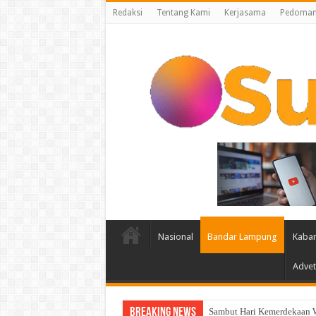
Redaksi
Tentang Kami
Kerjasama
Pedoman 
Nasional
Bandar Lampung
Kabar
Advet
Breaking News
Sah Secara Aklamasi, Wahru