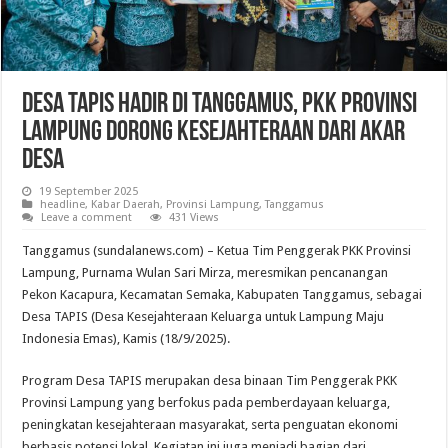
Desa TAPIS Hadir di Tanggamus, PKK Provinsi
Lampung Dorong Kesejahteraan dari Akar
Desa
19 September 2025
headline
,
Kabar Daerah
,
Provinsi Lampung
,
Tanggamus
Leave a comment
431 Views
Tanggamus (sundalanews.com) – Ketua Tim Penggerak PKK Provinsi
Lampung, Purnama Wulan Sari Mirza, meresmikan pencanangan
Pekon Kacapura, Kecamatan Semaka, Kabupaten Tanggamus, sebagai
Desa TAPIS (Desa Kesejahteraan Keluarga untuk Lampung Maju
Indonesia Emas), Kamis (18/9/2025).
Program Desa TAPIS merupakan desa binaan Tim Penggerak PKK
Provinsi Lampung yang berfokus pada pemberdayaan keluarga,
peningkatan kesejahteraan masyarakat, serta penguatan ekonomi
berbasis potensi lokal. Kegiatan ini juga menjadi bagian dari