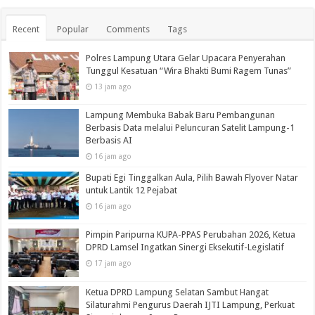
Recent
Popular
Comments
Tags
Polres Lampung Utara Gelar Upacara Penyerahan
Tunggul Kesatuan “Wira Bhakti Bumi Ragem Tunas”
13 jam ago
Lampung Membuka Babak Baru Pembangunan
Berbasis Data melalui Peluncuran Satelit Lampung-1
Berbasis AI
16 jam ago
Bupati Egi Tinggalkan Aula, Pilih Bawah Flyover Natar
untuk Lantik 12 Pejabat
16 jam ago
Pimpin Paripurna KUPA-PPAS Perubahan 2026, Ketua
DPRD Lamsel Ingatkan Sinergi Eksekutif-Legislatif
17 jam ago
Ketua DPRD Lampung Selatan Sambut Hangat
Silaturahmi Pengurus Daerah IJTI Lampung, Perkuat