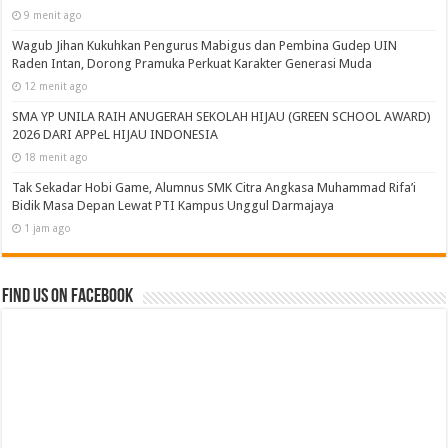
9 menit ago
Wagub Jihan Kukuhkan Pengurus Mabigus dan Pembina Gudep UIN
Raden Intan, Dorong Pramuka Perkuat Karakter Generasi Muda
12 menit ago
SMA YP UNILA RAIH ANUGERAH SEKOLAH HIJAU (GREEN SCHOOL AWARD)
2026 DARI APPeL HIJAU INDONESIA
18 menit ago
Tak Sekadar Hobi Game, Alumnus SMK Citra Angkasa Muhammad Rifa’i
Bidik Masa Depan Lewat PTI Kampus Unggul Darmajaya
1 jam ago
Find us on Facebook