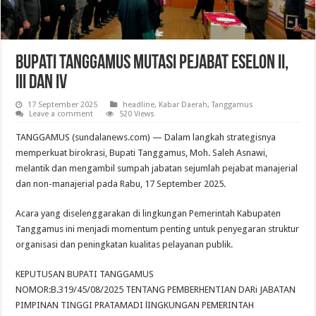
Bupati Tanggamus Mutasi Pejabat Eselon II,
III dan IV
17 September 2025
headline
,
Kabar Daerah
,
Tanggamus
Leave a comment
520 Views
TANGGAMUS (sundalanews.com) — Dalam langkah strategisnya
memperkuat birokrasi, Bupati Tanggamus, Moh. Saleh Asnawi,
melantik dan mengambil sumpah jabatan sejumlah pejabat manajerial
dan non-manajerial pada Rabu, 17 September 2025.
Acara yang diselenggarakan di lingkungan Pemerintah Kabupaten
Tanggamus ini menjadi momentum penting untuk penyegaran struktur
organisasi dan peningkatan kualitas pelayanan publik.
KEPUTUSAN BUPATI TANGGAMUS
NOMOR:B.319/45/08/2025 TENTANG PEMBERHENTIAN DARi JABATAN
PIMPINAN TINGGI PRATAMADI lINGKUNGAN PEMERINTAH