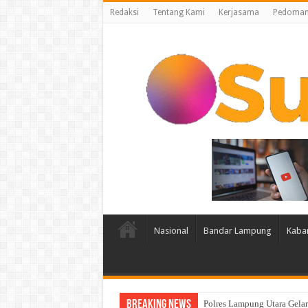
Redaksi
Tentang Kami
Kerjasama
Pedoman 
Nasional
Bandar Lampung
Kaba
Breaking News
Lampung Membuka Babak Bar