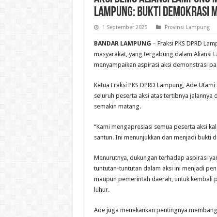
Lampung: Bukti Demokrasi 
1 September 2025
Provinsi Lampung
BANDAR LAMPUNG
– Fraksi PKS DPRD Lam
masyarakat, yang tergabung dalam Aliansi L
menyampaikan aspirasi aksi demonstrasi pad
Ketua Fraksi PKS DPRD Lampung, Ade Utami 
seluruh peserta aksi atas tertibnya jalanny
semakin matang.
“Kami mengapresiasi semua peserta aksi kali
santun. Ini menunjukkan dan menjadi bukti
Menurutnya, dukungan terhadap aspirasi ya
tuntutan-tuntutan dalam aksi ini menjadi pengi
maupun pemerintah daerah, untuk kembali pad
luhur.
Ade juga menekankan pentingnya membangkit