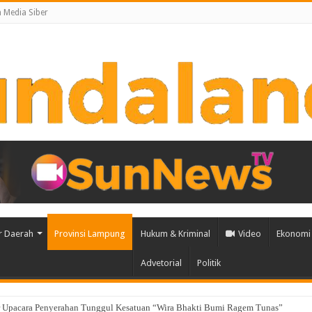
Media Siber
r Daerah
Provinsi Lampung
Hukum & Kriminal
Video
Ekonomi 
Advetorial
Politik
u Pembangunan Berbasis Data melalui Peluncuran Satelit Lampung-1 Berbasis 