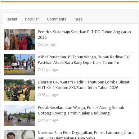
Recent
Popular
Comments
Tags
Pemdes Sukamaju Salurkan BLT-DD Tahun Anggaran
2026
2 jam ago
Akhiri Penantian 19 Tahun Warga, Bupati Radityo Egi
Pastikan Akses Baru Ranji Diperbaiki Tahun Ini
16 jam ago
Danrem 043/Gatam Hadiri Penutupan Lomba Binsat
HUT Ke-1 Kodam XXI/Radin Inten Tahun 2026
18 jam ago
Peduli Keselamatan Warga, Polsek Abung Semuli
Gotong Royong Timbun Jalan Berlubang
19 jam ago
Narkoba Siap Edar Digagalkan, Polres Lampung Utara,
Satu Pria Diamankan Bawa Sabu