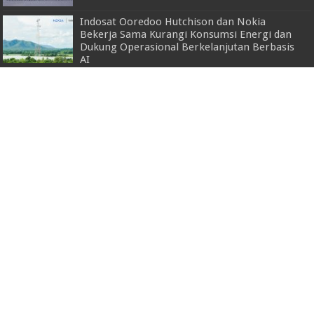
Indosat Ooredoo Hutchison dan Nokia
Bekerja Sama Kurangi Konsumsi Energi dan
Dukung Operasional Berkelanjutan Berbasis
AI
8 Juli 2025
Kasdam XXI/Radin Inten Pimpin Upacara Hari
Kesaktian Pancasila
1 Oktober 2025
Wabup Pringsewu Ingatkan Perangkat
Daerah Ikuti Asistensi Data Dukung
Penyusunan DAU
11 Juli 2025
Wapres Tinjau RSD Dr. A Dadi Tjokrodipo,
Perkuat Layanan Kesehatan untuk
Masyarakat
8 Mei 2026