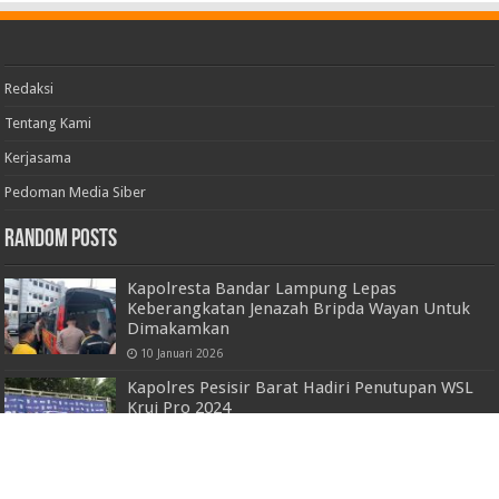
Redaksi
Tentang Kami
Kerjasama
Pedoman Media Siber
Random Posts
Kapolresta Bandar Lampung Lepas
Keberangkatan Jenazah Bripda Wayan Untuk
Dimakamkan
10 Januari 2026
Kapolres Pesisir Barat Hadiri Penutupan WSL
Krui Pro 2024
4 Juni 2024
Mahasiswa Tiongkok Penakluk Mount Everest
ini ‘Ngebet’ Kuliah di IIB Darmajaya, Tertarik