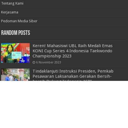
Tentang Kami
Kerjasama
Pedoman Media Siber
Random Posts
Keren! Mahasiswi UBL Raih Medali Emas
KONI Cup Series 4 Indonesia Taekwondo
Championship 2023
6 November 2023
Tindaklanjuti Instruksi Presiden, Pemkab
Pesawaran Laksanakan Gerakan Bersih-
bersih Dukung Indonesia ASRI
6 Februari 2026
Bupati Dendi Hadiri Perayaan Natal PGGP
Pesawaran
20 Januari 2025
Polsek Bukit Kemuning Ungkap Kasus Curat
Pencurian 50 Kg Biji Kopi, Pelaku Diamankan