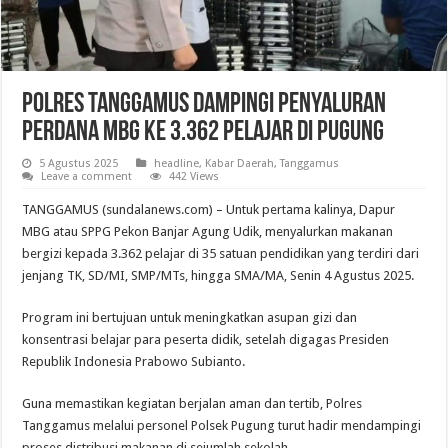
Polres Tanggamus Dampingi Penyaluran
Perdana MBG ke 3.362 Pelajar di Pugung
5 Agustus 2025
headline
,
Kabar Daerah
,
Tanggamus
Leave a comment
442 Views
TANGGAMUS (sundalanews.com) – Untuk pertama kalinya, Dapur
MBG atau SPPG Pekon Banjar Agung Udik, menyalurkan makanan
bergizi kepada 3.362 pelajar di 35 satuan pendidikan yang terdiri dari
jenjang TK, SD/MI, SMP/MTs, hingga SMA/MA, Senin 4 Agustus 2025.
Program ini bertujuan untuk meningkatkan asupan gizi dan
konsentrasi belajar para peserta didik, setelah digagas Presiden
Republik Indonesia Prabowo Subianto.
Guna memastikan kegiatan berjalan aman dan tertib, Polres
Tanggamus melalui personel Polsek Pugung turut hadir mendampingi
proses distribusi makanan di sejumlah sekolah.