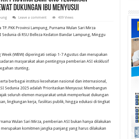
ewat Dukungan Ibu Menyusui
pung
Leave a comment
409 Views
TP. PKK Provinsi Lampung, Purnama Wulan Sari Mirza
I Sedunia di RSU Belleza Kedaton Bandar Lampung, Minggu
g Week (WBW) diperingati setiap 1-7 Agustus dan merupakan
daran masyarakat akan pentingnya pemberian ASI eksklusif
gahan stunting.
rta berbagai institusi kesehatan nasional dan internasional,
SI Sedunia 2025 adalah ‘Prioritaskan Menyusui: Membangun
gajak seluruh elemen masyarakat untuk memperkuat dukungan
n, lingkungan kerja, fasilitas publik, hingga edukasi di tingkat
rnama Wulan Sari Mirza, pemberian ASI bukan hanya dilakukan
n merupakan komitmen jangka panjang yang harus dilakukan