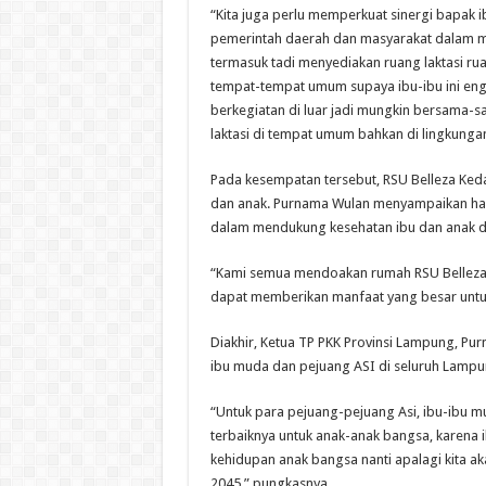
“Kita juga perlu memperkuat sinergi bapak 
pemerintah daerah dan masyarakat dalam me
termasuk tadi menyediakan ruang laktasi rua
tempat-tempat umum supaya ibu-ibu ini engg
berkegiatan di luar jadi mungkin bersama
laktasi di tempat umum bahkan di lingkungan 
Pada kesempatan tersebut, RSU Belleza Keda
dan anak. Purnama Wulan menyampaikan hara
dalam mendukung kesehatan ibu dan anak di
“Kami semua mendoakan rumah RSU Belleza i
dapat memberikan manfaat yang besar untuk
Diakhir, Ketua TP PKK Provinsi Lampung, Pu
ibu muda dan pejuang ASI di seluruh Lampu
“Untuk para pejuang-pejuang Asi, ibu-ibu 
terbaiknya untuk anak-anak bangsa, karena
kehidupan anak bangsa nanti apalagi kita
2045,” pungkasnya.