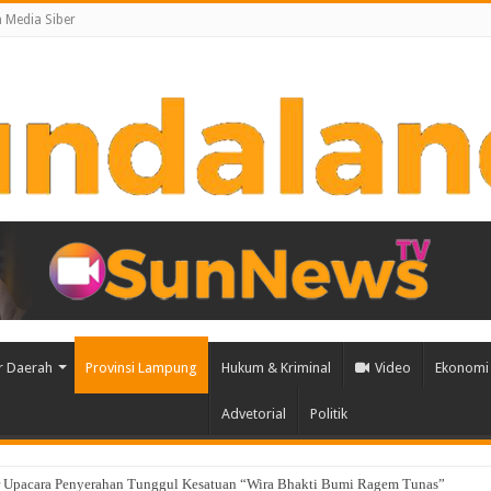
Media Siber
r Daerah
Provinsi Lampung
Hukum & Kriminal
Video
Ekonomi 
Advetorial
Politik
u Pembangunan Berbasis Data melalui Peluncuran Satelit Lampung-1 Berbasis 