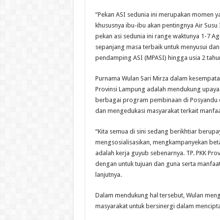
“Pekan ASI sedunia ini merupakan momen ya
khususnya ibu-ibu akan pentingnya Air Susu
pekan asi sedunia ini range waktunya 1-7 Ag
sepanjang masa terbaik untuk menyusui da
pendamping ASI (MPASI) hingga usia 2 tahun
Purnama Wulan Sari Mirza dalam kesempatan
Provinsi Lampung adalah mendukung upaya 
berbagai program pembinaan di Posyandu da
dan mengedukasi masyarakat terkait manfaat
“Kita semua di sini sedang berikhtiar berupa
mengsosialisasikan, mengkampanyekan betapa
adalah kerja guyub sebenarnya. TP. PKK Pro
dengan untuk tujuan dan guna serta manfaat
lanjutnya.
Dalam mendukung hal tersebut, Wulan menga
masyarakat untuk bersinergi dalam mencipt