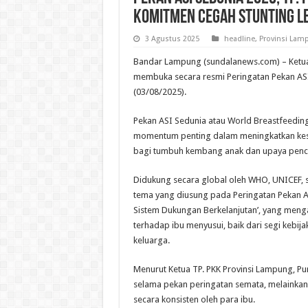
Komitmen Cegah Stunting L
3 Agustus 2025
headline
,
Provinsi Lam
Bandar Lampung (sundalanews.com) – Ketua 
membuka secara resmi Peringatan Pekan AS
(03/08/2025).
Pekan ASI Sedunia atau World Breastfeedin
momentum penting dalam meningkatkan kesa
bagi tumbuh kembang anak dan upaya pence
Didukung secara global oleh WHO, UNICEF, se
tema yang diusung pada Peringatan Pekan A
Sistem Dukungan Berkelanjutan’, yang men
terhadap ibu menyusui, baik dari segi kebijaka
keluarga.
Menurut Ketua TP. PKK Provinsi Lampung, Pu
selama pekan peringatan semata, melainka
secara konsisten oleh para ibu.