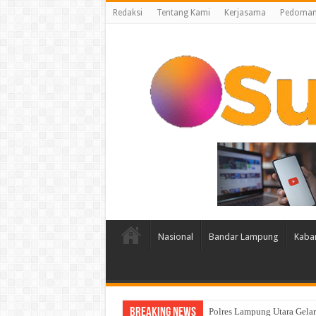
Redaksi
Tentang Kami
Kerjasama
Pedoman 
Nasional
Bandar Lampung
Kaba
Breaking News
Lampung Membuka Babak Bar