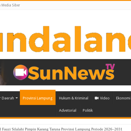
Media Siber
r Daerah
Provinsi Lampung
Hukum & Kriminal
Video
Ekonomi 
Advetorial
Politik
dan Wujud Syukur kepada Allah SWT, Kapolres Lampung Utara Gelar Khataman Al-