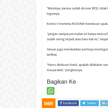
“Mestinya, karena sudah dicover BPJS, tidak b
tegasnya.
Komisi V meminta RSUDAM menelusuri apakah 
“Jangan sampai persoalan ini hanya muncul k
sudah sering terjadi atau baru kali ini,” lanjut
Yanuar juga menekankan perlunya investigasi
terlibat.
“Harus ditelusuri betul, apakah dilakukan sen
masyarakat,” pungkasnya.
Bagikan Ke
Facebook
Twitter
L
Share