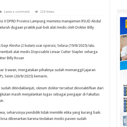
Leave a comment
224 Views
si V DPRD Provinsi Lampung meminta manajemen RSUD Abdul
uh dugaan praktik jual-beli alat medis oleh Dokter Billy
bayi Alesha (2 bulan) usai operasi, Selasa (19/8/2025) lalu.
membeli alat medis Disposable Linear Cutter Stapler seharga
ter Billy Rosan
uar Irawan, mengatakan pihaknya sudah memanggil jajaran
, Senin (26/8/2025) kemarin.
i sudah ditindaklanjuti, oknum dokter tersebut dinonaktifkan dari
ngkutan masih menjalankan tugas sebagai pengajar di Fakultas
ar.
a, seharusnya pendidik tidak memiliki etika yang kurang baik.
ak bisa dibenarkan karena tindakan medis pasien sudah