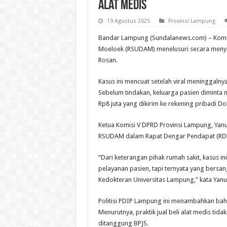
Alat Medis
19 Agustus 2025
Provinsi Lampung
Bandar Lampung (Sundalanews.com) – Komi
Moeloek (RSUDAM) menelusuri secara menyelur
Rosan.
Kasus ini mencuat setelah viral meninggalnya 
Sebelum tindakan, keluarga pasien diminta 
Rp8 juta yang dikirim ke rekening pribadi Dok
Ketua Komisi V DPRD Provinsi Lampung, Yan
RSUDAM dalam Rapat Dengar Pendapat (RDP)
“Dari keterangan pihak rumah sakit, kasus in
pelayanan pasien, tapi ternyata yang bersa
Kedokteran Universitas Lampung,” kata Yanu
Politisi PDIP Lampung ini menambahkan bahw
Menurutnya, praktik jual beli alat medis tid
ditanggung BPJS.