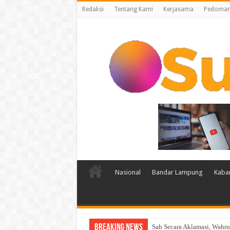
Redaksi
Tentang Kami
Kerjasama
Pedoman 
Nasional
Bandar Lampung
Kaba
Breaking News
Sebagai Ikhtiar Spiritual 