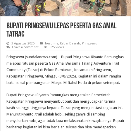
Bupati Pringsewu Lepas Peserta Gas Amal
Tatrac
3 Agustus 2025
headline
,
Kabar Daerah
,
Pringsewu
Leave a comment
625 Views
Pringsewu (sundalanews.com) – Bupati Pringsewu Riyanto Pamungkas
melepas ratusan peserta Gas Amal Bersama Talang Adventure Trail
Community (Tatrac) di Pekon Bumiarum, Kecamatan Pringsewu,
Kabupaten Pringsewu, Minggu (3/8/2025). Kegiatan ini dalam rangka
bakti sosial pembangunan Masjid Miftahul Huda di pekon setempat.
Bupati Pringsewu Riyanto Pamungkas mengatakan Pemerintah
Kabupaten Pringsewu menyambut baik dan mengucapkan terima
kasih setinggi-tingginya kepada Tatrac yang menginisiasi kegiatan ini.
Menurut Riyanto, trail adalah hobi, sehingganya di samping
menyalurkan hobi, agar tidak lupa melaksanakan kewajibannya. Bupati
berharap kegiatan ini bisa berjalan sukses dan bisa mendapatkan