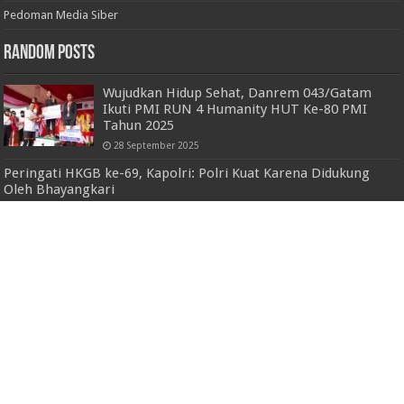
Pedoman Media Siber
Random Posts
Wujudkan Hidup Sehat, Danrem 043/Gatam
Ikuti PMI RUN 4 Humanity HUT Ke-80 PMI
Tahun 2025
28 September 2025
Peringati HKGB ke-69, Kapolri: Polri Kuat Karena Didukung
Oleh Bhayangkari
22 Oktober 2021
Pemkot Bandar Lampung Terima Hibah
Gedung Siger Mandala
12 Desember 2024
Tahap Kampanye, Satgas Preemtif OMB
Polda Lampung Intens Gelar Patroli Dialogis
29 November 2023
100 Hari Kerja Bupati Dedi-Topani, Gelar
Vaksin 4.362 Anak