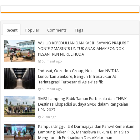
Recent
Popular
Comments
Tags
WUJUD KEPEDULIAN DAN KASIH SAYANG PRAJURIT
YONIF 7 MARINIR UNTUK ANAK-ANAK PONDOK
PESANTREN NURUL HUDA‎
53 menit ago
Indosat, Ooredoo Group, Nokia, dan NVIDIA
Luncurkan Zankore, Bangun Infrastruktur AI
Terintegrasi Terbesar di Asia-Pasifik
58 menit ago
SMSI Lampung Bidik Taman Purbakala dan TNWK
Destinasi Ekspedisi Budaya SMSI dalam Rangkaian
HPN 2027
2 jam ago
Kampus Unggul IIB Darmajaya dan Kanwil Kemenkum
Lampung Teken PKS, Mahasiswa Hukum Bisnis Siap
Mengabdi di Posbankum Desa/Kelurahan