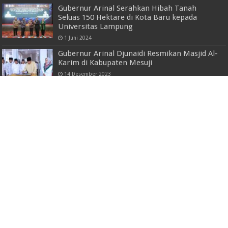
Gubernur Arinal Serahkan Hibah Tanah
Seluas 150 Hektare di Kota Baru kepada
Universitas Lampung
1 Juni 2024
Gubernur Arinal Djunaidi Resmikan Masjid Al-
Karim di Kabupaten Mesuji
14 Desember 2023
M. Firsada Sampaikan Terimakasih Pada
Mahasiswa KKNT IPB
30 Juli 2024
Pj. Gubernur Sambut Baik dan Beri Apresiasi
Dukungan Itera dalam Pengembangan
Pembangunan Kota Baru
25 September 2024
Pemprov Lampung Telah Menetapkan (UMK)
Upah Minimum Kabupaten Mesuji Tahun
2023
30 Desember 2022