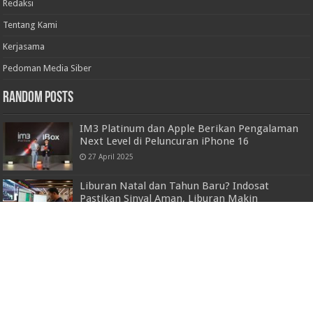
Redaksi
Tentang Kami
Kerjasama
Pedoman Media Siber
Random Posts
IM3 Platinum dan Apple Berikan Pengalaman
Next Level di Peluncuran iPhone 16
27 April 2025
Liburan Natal dan Tahun Baru? Indosat
Pastikan Sinyal Aman, Liburan Makin
Nyaman!
20 Desember 2024
Buka Sosialisasi Olahraga Berbasis Wisata,
Wagub Chusnunia Chalim Dorong
Pengembangan Sport Tourism di Sektor
Pariwisata
15 November 2022