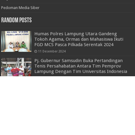
Pedoman Media Siber
Random Posts
Humas Polres Lampung Utara Gandeng
Tokoh Agama, Ormas dan Mahasiswa Ikuti
FGD MCS Pasca Pilkada Serentak 2024
11 Desember 2024
Pj. Gubernur Samsudin Buka Pertandingan
Tenis Persahabatan Antara Tim Pemprov
Lampung Dengan Tim Universitas Indonesia
2 November 2024
Polsek Bengkunat Gerak Cepat Evakuasi
Pohon Tumbang di Jalinbar
7 Oktober 2024
Kapolda Sumut Salurkan Bantuan dan
Pastikan Pencarian Korban Longsor di
Humbahas
4 Desember 2023