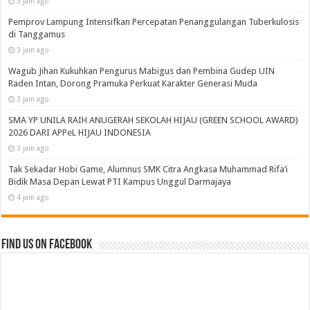
3 jam ago
Pemprov Lampung Intensifkan Percepatan Penanggulangan Tuberkulosis
di Tanggamus
3 jam ago
Wagub Jihan Kukuhkan Pengurus Mabigus dan Pembina Gudep UIN
Raden Intan, Dorong Pramuka Perkuat Karakter Generasi Muda
3 jam ago
SMA YP UNILA RAIH ANUGERAH SEKOLAH HIJAU (GREEN SCHOOL AWARD)
2026 DARI APPeL HIJAU INDONESIA
3 jam ago
Tak Sekadar Hobi Game, Alumnus SMK Citra Angkasa Muhammad Rifa’i
Bidik Masa Depan Lewat PTI Kampus Unggul Darmajaya
4 jam ago
Find us on Facebook