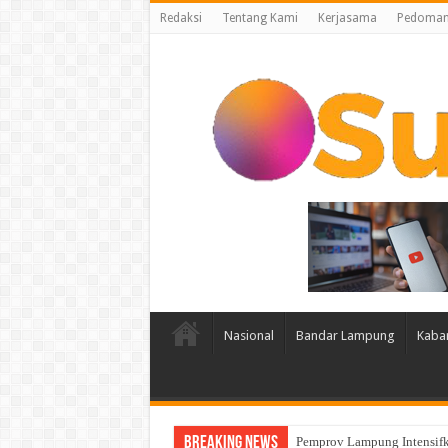
Redaksi
Tentang Kami
Kerjasama
Pedoman 
Nasional
Bandar Lampung
Kaba
Breaking News
Wagub Jihan Kukuhkan Peng