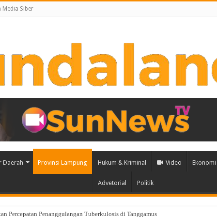
Media Siber
r Daerah
Provinsi Lampung
Hukum & Kriminal
Video
Ekonomi 
Advetorial
Politik
urus Mabigus dan Pembina Gudep UIN Raden Intan, Dorong Pramuka Perkuat Kar