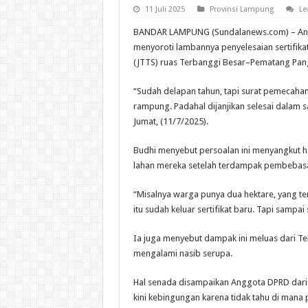
11 Juli 2025
Provinsi Lampung
Le
BANDAR LAMPUNG (Sundalanews.com) – Angg
menyoroti lambannya penyelesaian sertifika
(JTTS) ruas Terbanggi Besar–Pematang Pang
“Sudah delapan tahun, tapi surat pemecahan
rampung. Padahal dijanjikan selesai dalam 
Jumat, (11/7/2025).
Budhi menyebut persoalan ini menyangkut ha
lahan mereka setelah terdampak pembebasan
“Misalnya warga punya dua hektare, yang ter
itu sudah keluar sertifikat baru. Tapi sampai 
Ia juga menyebut dampak ini meluas dari 
mengalami nasib serupa.
Hal senada disampaikan Anggota DPRD dari
kini kebingungan karena tidak tahu di mana p