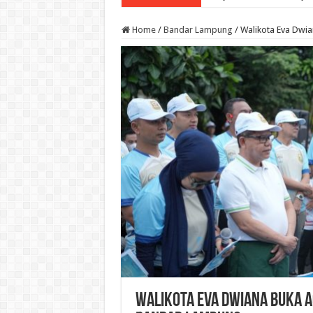
Home
/
Bandar Lampung
/
Walikota Eva Dwi
Walikota Eva Dwiana Buka A