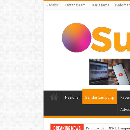
Redaksi
Tentang Kami
Kerjasama
Pedoman 
Nasional
Bandar Lampung
Kabar
Advet
Breaking News
Pemprov Lampung Intensifk