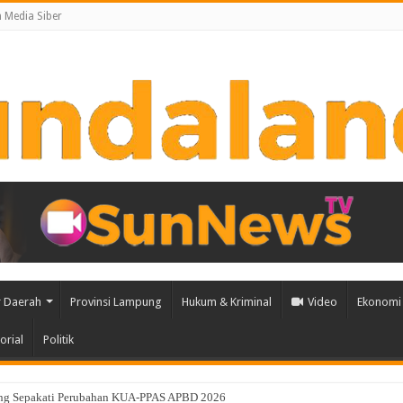
Media Siber
 Daerah
Provinsi Lampung
Hukum & Kriminal
Video
Ekonomi 
orial
Politik
an Percepatan Penanggulangan Tuberkulosis di Tanggamus