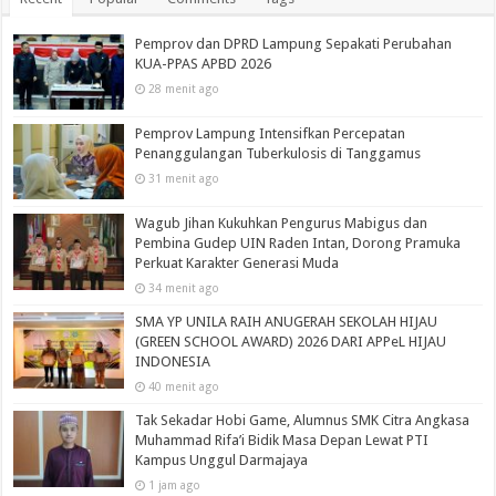
Pemprov dan DPRD Lampung Sepakati Perubahan
KUA-PPAS APBD 2026
28 menit ago
Pemprov Lampung Intensifkan Percepatan
Penanggulangan Tuberkulosis di Tanggamus
31 menit ago
Wagub Jihan Kukuhkan Pengurus Mabigus dan
Pembina Gudep UIN Raden Intan, Dorong Pramuka
Perkuat Karakter Generasi Muda
34 menit ago
SMA YP UNILA RAIH ANUGERAH SEKOLAH HIJAU
(GREEN SCHOOL AWARD) 2026 DARI APPeL HIJAU
INDONESIA
40 menit ago
Tak Sekadar Hobi Game, Alumnus SMK Citra Angkasa
Muhammad Rifa’i Bidik Masa Depan Lewat PTI
Kampus Unggul Darmajaya
1 jam ago