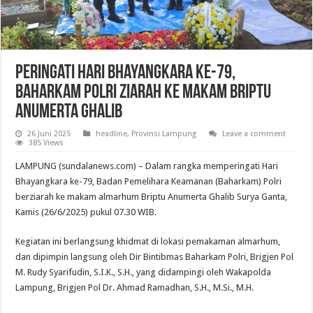
Peringati Hari Bhayangkara ke-79,
Baharkam Polri Ziarah ke Makam Briptu
Anumerta Ghalib
26 Juni 2025
headline
,
Provinsi Lampung
Leave a comment
385 Views
LAMPUNG (sundalanews.com) – Dalam rangka memperingati Hari
Bhayangkara ke-79, Badan Pemelihara Keamanan (Baharkam) Polri
berziarah ke makam almarhum Briptu Anumerta Ghalib Surya Ganta,
Kamis (26/6/2025) pukul 07.30 WIB.
Kegiatan ini berlangsung khidmat di lokasi pemakaman almarhum,
dan dipimpin langsung oleh Dir Bintibmas Baharkam Polri, Brigjen Pol
M. Rudy Syarifudin, S.I.K., S.H., yang didampingi oleh Wakapolda
Lampung, Brigjen Pol Dr. Ahmad Ramadhan, S.H., M.Si., M.H.