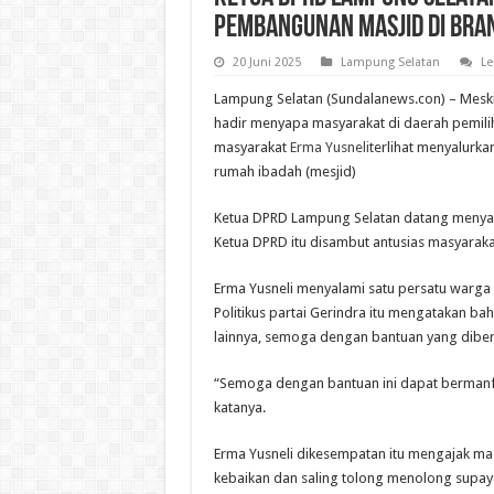
Pembangunan Masjid di Bran
20 Juni 2025
Lampung Selatan
Le
Lampung Selatan (Sundalanews.con) – Meski 
hadir menyapa masyarakat di daerah pemil
masyarakat
Erma Yusneli
terlihat menyalur
rumah ibadah (mesjid)
Ketua DPRD Lampung Selatan datang menyap
Ketua DPRD itu disambut antusias masyaraka
Erma Yusneli menyalami satu persatu warga
Politikus partai Gerindra itu mengatakan 
lainnya, semoga dengan bantuan yang diber
“Semoga dengan bantuan ini dapat bermanfa
katanya.
Erma Yusneli dikesempatan itu mengajak ma
kebaikan dan saling tolong menolong supa