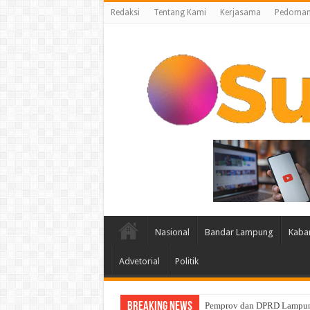
Redaksi
Tentang Kami
Kerjasama
Pedoman 
Nasional
Bandar Lampung
Kaba
Advetorial
Politik
Breaking News
Pemprov dan DPRD Lampun