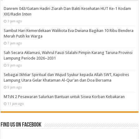
Danrem 043/Gatam Hadiri Ziarah Dan Bakti Kesehatan
HUT Ke-1 Kodam XXI/Radin Inten
3 jam ago
Sambut Hari Kemerdekaan Walikota Eva Dwiana
Bagikan 10 Ribu Bendera Merah Putih ke Warga
7 jam ago
Sah Secara Aklamasi, Wahrul Fauzi Silalahi Pimpin
Karang Taruna Provinsi Lampung Periode 2026–2031
9 jam ago
Sebagai Ikhtiar Spiritual dan Wujud Syukur kepada
Allah SWT, Kapolres Lampung Utara Gelar Khataman
Al-Qur’an dan Doa Bersama
9 jam ago
MTsN 2 Pesawaran Salurkan Bantuan untuk Siswa
Korban Kebakaran
11 jam ago