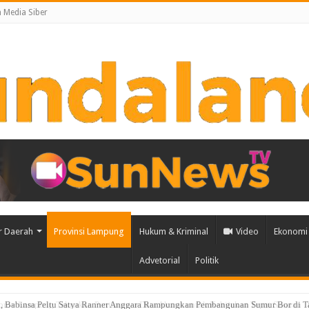
Media Siber
r Daerah
Provinsi Lampung
Hukum & Kriminal
Video
Ekonomi 
Advetorial
Politik
ih, Babinsa Peltu Satya Ranner Anggara Rampungkan Pembangunan Sumur Bor di 