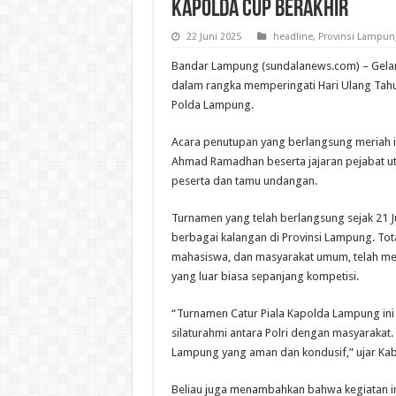
Kapolda Cup Berakhir
22 Juni 2025
headline
,
Provinsi Lampun
Bandar Lampung (sundalanews.com) – Gelar
dalam rangka memperingati Hari Ulang Tahun
Polda Lampung.
Acara penutupan yang berlangsung meriah i
Ahmad Ramadhan beserta jajaran pejabat u
peserta dan tamu undangan.
Turnamen yang telah berlangsung sejak 21 Jun
berbagai kalangan di Provinsi Lampung. Total
mahasiswa, dan masyarakat umum, telah men
yang luar biasa sepanjang kompetisi.
“Turnamen Catur Piala Kapolda Lampung ini 
silaturahmi antara Polri dengan masyarakat.
Lampung yang aman dan kondusif,” ujar Kab
Beliau juga menambahkan bahwa kegiatan in