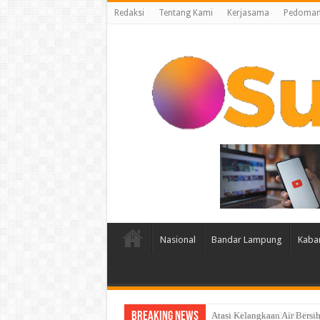
Redaksi
Tentang Kami
Kerjasama
Pedoman 
Nasional
Bandar Lampung
Kaba
Breaking News
Atasi Kelangkaan Air Bers