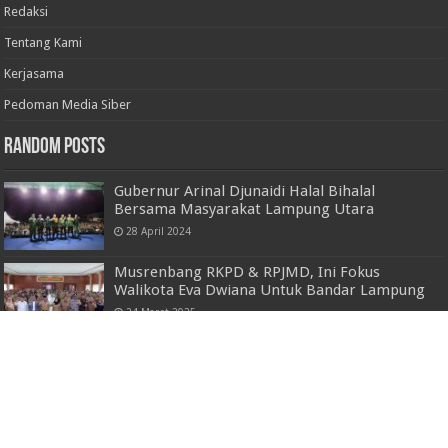
Redaksi
Tentang Kami
Kerjasama
Pedoman Media Siber
Random Posts
Gubernur Arinal Djunaidi Halal Bihalal
Bersama Masyarakat Lampung Utara
28 April 2024
Musrenbang RKPD & RPJMD, Ini Fokus
Walikota Eva Dwiana Untuk Bandar Lampung
24 Maret 2025
BPC HIPMI KABUPATEN BURU BUKA PENDAFTARAN CALON
KETUA UMUM
8 November 2021
Gerak Cepat, Kurang Dari 2 Jam Pelaku
Pembunuhan Diringkus Tim Gabungan Polres