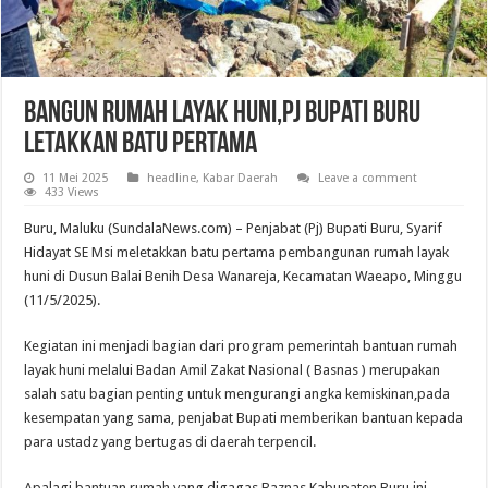
Bangun Rumah Layak Huni,Pj Bupati Buru
Letakkan Batu Pertama
11 Mei 2025
headline
,
Kabar Daerah
Leave a comment
433 Views
Buru, Maluku (SundalaNews.com) – Penjabat (Pj) Bupati Buru, Syarif
Hidayat SE Msi meletakkan batu pertama pembangunan rumah layak
huni di Dusun Balai Benih Desa Wanareja, Kecamatan Waeapo, Minggu
(11/5/2025).
Kegiatan ini menjadi bagian dari program pemerintah bantuan rumah
layak huni melalui Badan Amil Zakat Nasional ( Basnas ) merupakan
salah satu bagian penting untuk mengurangi angka kemiskinan,pada
kesempatan yang sama, penjabat Bupati memberikan bantuan kepada
para ustadz yang bertugas di daerah terpencil.
Apalagi bantuan rumah yang digagas Baznas Kabupaten Buru ini