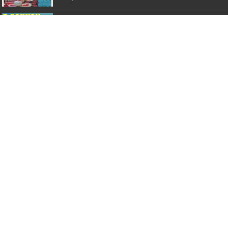
Pasca Pengesahan UU OMNIBUSLAW
KESEHATAN Organisasi Profesi Kesehatan
Perwakilan Lampung, Sepakat Menjaga
Situasi Kondusif Wilayah Lampung
31 Juli 2023
Anggota DPRD Lampung Hadiri Sosialisasi
Pergub tentang Pencegahan Konflik Sosial
23 Juli 2025
OJK, BI DAN ASOSIASI SEKTOR JASA
KEUANGAN LAMPUNG GELAR SPIRIT 2022
7 Agustus 2022