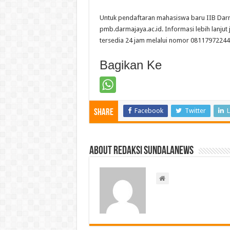
Untuk pendaftaran mahasiswa baru IIB Darma
pmb.darmajaya.ac.id. Informasi lebih lanj
tersedia 24 jam melalui nomor 08117972244
Bagikan Ke
Facebook
Twitter
L
Share
About Redaksi Sundalanews