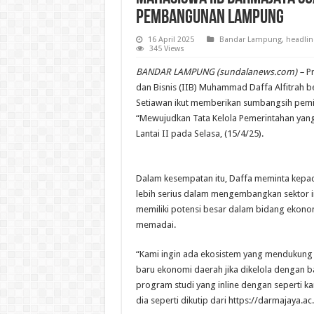
Pembangunan Lampung
16 April 2025
Bandar Lampung
,
headlin
345 Views
BANDAR LAMPUNG (sundalanews.com) –
Pr
dan Bisnis (IIB) Muhammad Daffa Alfitrah 
Setiawan ikut memberikan sumbangsih pemik
“Mewujudkan Tata Kelola Pemerintahan yang 
Lantai II pada Selasa, (15/4/25).
Dalam kesempatan itu, Daffa meminta kepad
lebih serius dalam mengembangkan sektor in
memiliki potensi besar dalam bidang ekon
memadai.
“Kami ingin ada ekosistem yang mendukung i
baru ekonomi daerah jika dikelola dengan 
program studi yang inline dengan seperti k
dia seperti dikutip dari https://darmajaya.ac.