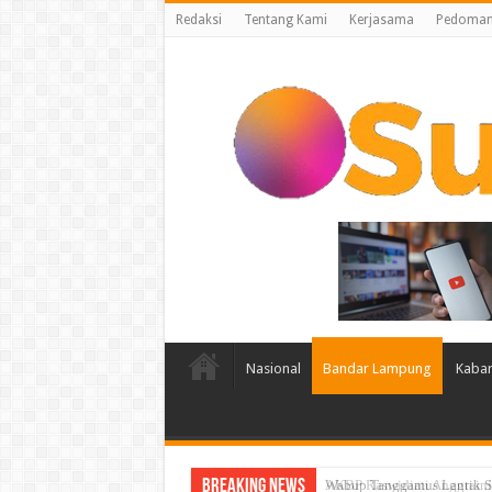
Redaksi
Tentang Kami
Kerjasama
Pedoman 
Nasional
Bandar Lampung
Kabar
Breaking News
AKBP Raswidiati Anggraini