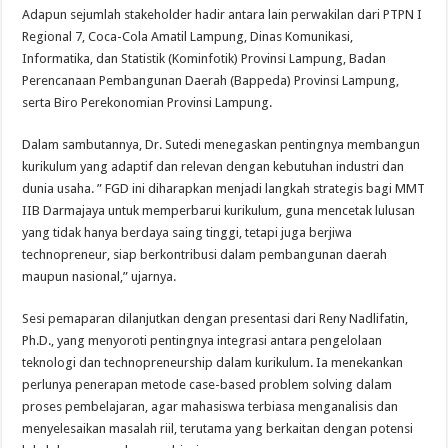
Adapun sejumlah stakeholder hadir antara lain perwakilan dari PTPN I
Regional 7, Coca-Cola Amatil Lampung, Dinas Komunikasi,
Informatika, dan Statistik (Kominfotik) Provinsi Lampung, Badan
Perencanaan Pembangunan Daerah (Bappeda) Provinsi Lampung,
serta Biro Perekonomian Provinsi Lampung.
Dalam sambutannya, Dr. Sutedi menegaskan pentingnya membangun
kurikulum yang adaptif dan relevan dengan kebutuhan industri dan
dunia usaha. ” FGD ini diharapkan menjadi langkah strategis bagi MMT
IIB Darmajaya untuk memperbarui kurikulum, guna mencetak lulusan
yang tidak hanya berdaya saing tinggi, tetapi juga berjiwa
technopreneur, siap berkontribusi dalam pembangunan daerah
maupun nasional,” ujarnya.
Sesi pemaparan dilanjutkan dengan presentasi dari Reny Nadlifatin,
Ph.D., yang menyoroti pentingnya integrasi antara pengelolaan
teknologi dan technopreneurship dalam kurikulum. Ia menekankan
perlunya penerapan metode case-based problem solving dalam
proses pembelajaran, agar mahasiswa terbiasa menganalisis dan
menyelesaikan masalah riil, terutama yang berkaitan dengan potensi