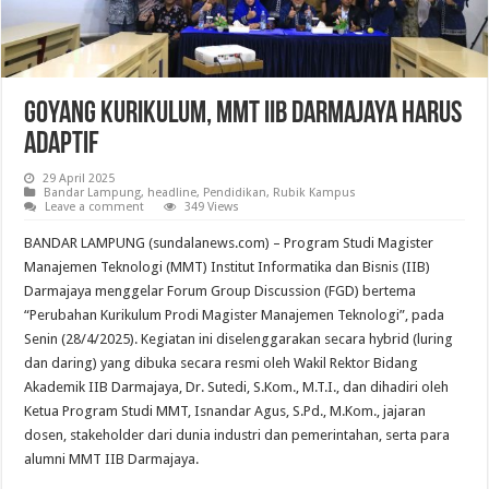
Goyang Kurikulum, MMT IIB Darmajaya Harus
Adaptif
29 April 2025
Bandar Lampung
,
headline
,
Pendidikan
,
Rubik Kampus
Leave a comment
349 Views
BANDAR LAMPUNG (sundalanews.com) – Program Studi Magister
Manajemen Teknologi (MMT) Institut Informatika dan Bisnis (IIB)
Darmajaya menggelar Forum Group Discussion (FGD) bertema
“Perubahan Kurikulum Prodi Magister Manajemen Teknologi”, pada
Senin (28/4/2025). Kegiatan ini diselenggarakan secara hybrid (luring
dan daring) yang dibuka secara resmi oleh Wakil Rektor Bidang
Akademik IIB Darmajaya, Dr. Sutedi, S.Kom., M.T.I., dan dihadiri oleh
Ketua Program Studi MMT, Isnandar Agus, S.Pd., M.Kom., jajaran
dosen, stakeholder dari dunia industri dan pemerintahan, serta para
alumni MMT IIB Darmajaya.