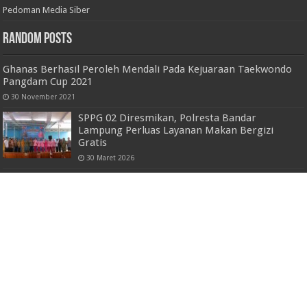
Pedoman Media Siber
Random Posts
Ghanas Berhasil Peroleh Mendali Pada Kejuaraan Taekwondo
Pangdam Cup 2021
30 November 2021
SPPG 02 Diresmikan, Polresta Bandar
Lampung Perluas Layanan Makan Bergizi
Gratis
30 Maret 2026
Musorkablub, Budi Yuhanda Terpilih Aklamasi
Jadi Ketua KONI Mesuji Periode 2026-2030
3 Maret 2026
Polda Lampung Ungkap Kasus : Pemerasan
Melalui Konten ITE
5 Februari 2026
Ketua Umum Persatuan Komunitas
Disabilitas Lampung Menyerahkan Bantuan