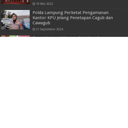
19 Mei 2022
Polda Lampung Perketat Pengamanan
Kantor KPU Jelang Penetapan Cagub dan
Cawagub
21 September 2024
Serap Aspirasi Masyarakat, Kapolres
Lampung Utara Gelar Kegiatan ‘Jumat curhat’
30 Desember 2022
Komite OSIS Nasional Indonesia Lantik
Kepengurusan Forum OSIS Provinsi Bengkulu
24 Februari 2025
Hadirkan Narsum dari Malaysia dan TDM,
Prodi Manajemen IIB Darmajaya Gelar Kuliah
Umum Human Resource Management
29 Juni 2022