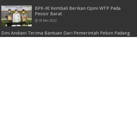
BPK-RI Kembali Berikan Opini WTP Pada
Pesisir Barat
18 Mei 2022
Dini Andiani Terima Bantuan Dari Pemerintah Pekon Padang
Haluan
13 Desember 2021
Polda Lampung Rekontruksi Kematian Salah
Satu ABH di LPKA Lampung
27 Juli 2022
Pj. Gubernur Samsudin Silaturahmi Bersama
Alumni Kimia FKIP Unila, Diharapkan Ikut
Andil Pelopori Pengembangan SDM di
Provinsi Lampung
22 September 2024
Kapolres Pesawaran Terima Kunjungan
Finalis Puteri Indonesia 2023 Ke Wisata
Pahawang
10 Mei 2023