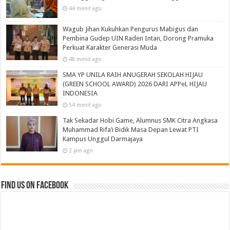
44 menit ago
Wagub Jihan Kukuhkan Pengurus Mabigus dan
Pembina Gudep UIN Raden Intan, Dorong Pramuka
Perkuat Karakter Generasi Muda
48 menit ago
SMA YP UNILA RAIH ANUGERAH SEKOLAH HIJAU
(GREEN SCHOOL AWARD) 2026 DARI APPeL HIJAU
INDONESIA
54 menit ago
Tak Sekadar Hobi Game, Alumnus SMK Citra Angkasa
Muhammad Rifa’i Bidik Masa Depan Lewat PTI
Kampus Unggul Darmajaya
2 jam ago
Find us on Facebook