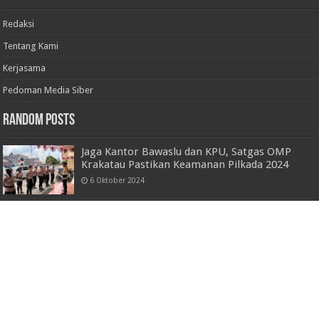
Redaksi
Tentang Kami
Kerjasama
Pedoman Media Siber
Random Posts
Jaga Kantor Bawaslu dan KPU, Satgas OMP
Krakatau Pastikan Keamanan Pilkada 2024
6 Oktober 2024
Perkuat sinergitas, Danpuspomal kunjungi
Polda Lampung
10 Desember 2022
Bid Humas Polda Lampung Gelar Pelatihan
Peningkatan Kemampuan Jurnalistik di Polres
Tulang Bawang Barat.
20 Juli 2023