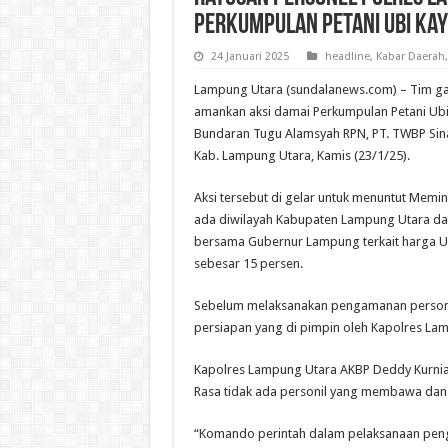
Perkumpulan Petani Ubi kay
24 Januari 2025
headline
,
Kabar Daerah
Lampung Utara (sundalanews.com) – Tim g
amankan aksi damai Perkumpulan Petani Ubi
Bundaran Tugu Alamsyah RPN, PT. TWBP Sinar
Kab. Lampung Utara, Kamis (23/1/25).
Aksi tersebut di gelar untuk menuntut Memi
ada diwilayah Kabupaten Lampung Utara dan
bersama Gubernur Lampung terkait harga Ub
sebesar 15 persen.
Sebelum melaksanakan pengamanan persone
persiapan yang di pimpin oleh Kapolres L
Kapolres Lampung Utara AKBP Deddy Kurni
Rasa tidak ada personil yang membawa dan
“Komando perintah dalam pelaksanaan peng