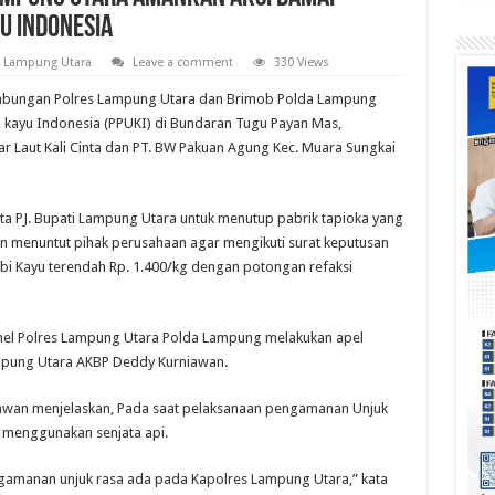
u Indonesia
,
Lampung Utara
Leave a comment
330 Views
abungan Polres Lampung Utara dan Brimob Polda Lampung
 kayu Indonesia (PPUKI) di Bundaran Tugu Payan Mas,
 Laut Kali Cinta dan PT. BW Pakuan Agung Kec. Muara Sungkai
nta PJ. Bupati Lampung Utara untuk menutup pabrik tapioka yang
 menuntut pihak perusahaan agar mengikuti surat keputusan
i Kayu terendah Rp. 1.400/kg dengan potongan refaksi
l Polres Lampung Utara Polda Lampung melakukan apel
ampung Utara AKBP Deddy Kurniawan.
awan menjelaskan, Pada saat pelaksanaan pengamanan Unjuk
 menggunakan senjata api.
amanan unjuk rasa ada pada Kapolres Lampung Utara,” kata